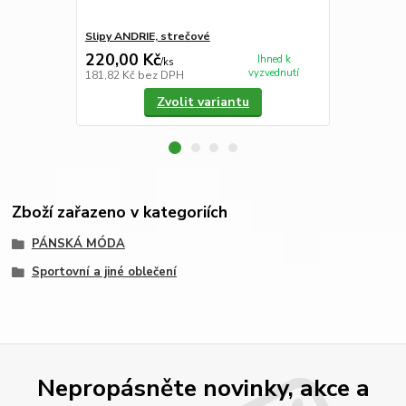
Slipy ANDRIE, strečové
Slipy ANDRI
220,00 Kč
220,00 K
Ihned k
/
ks
vyzvednutí
181,82 Kč
bez DPH
181,82 Kč
be
Zvolit variantu
Zboží zařazeno v kategoriích
PÁNSKÁ MÓDA
Sportovní a jiné oblečení
Nepropásněte novinky, akce a