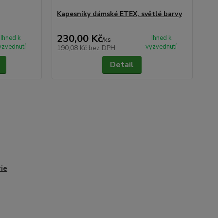
Kapesníky dámské ETEX, světlé barvy
Ka
230,00 Kč
23
Ihned k
Ihned k
/
ks
yzvednutí
vyzvednutí
190,08 Kč
bez DPH
19
Detail
ie