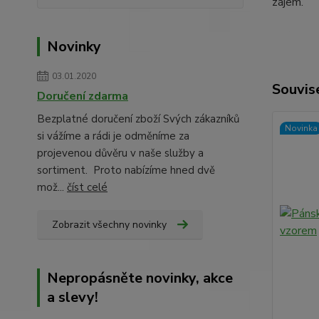
zájem.
Novinky
03.01.2020
Souvise
Doručení zdarma
Bezplatné doručení zboží Svých zákazníků
Novinka
si vážíme a rádi je odměníme za
projevenou důvěru v naše služby a
sortiment. Proto nabízíme hned dvě
mož...
číst celé
Zobrazit všechny novinky
Nepropásněte novinky, akce
a slevy!