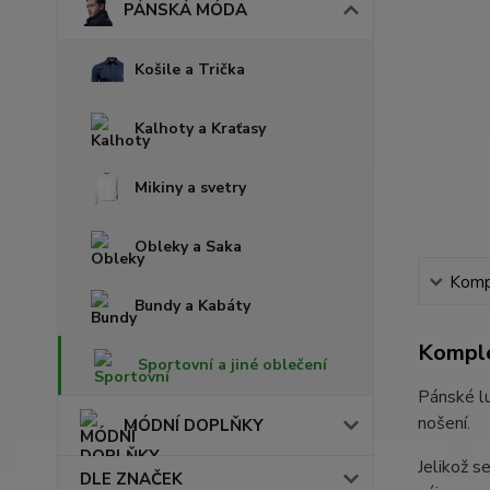
PÁNSKÁ MÓDA
Košile a Trička
Kalhoty a Kraťasy
Mikiny a svetry
Obleky a Saka
Kompl
Bundy a Kabáty
Komple
Sportovní a jiné oblečení
Pánské lu
nošení.
MÓDNÍ DOPLŇKY
Jelikož s
DLE ZNAČEK