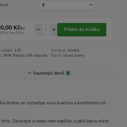
ikost
0,00 Kč
/
ks
Přidat do košíku
,82 Kč
bez DPH
roduktu:
147
Výrobce:
Andrie
l:
95% Bavlna, 5% elastan
Barva:
různé barvy
Související zboží
4
čka Andrie se vyznačuje svou kvalitou a komfortem při
í foto. Zavolejte si nebo nám napište, o jaké barvy máte