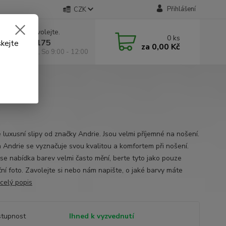
Přihlášení
CZK
 si rady? Zavolejte.
0
ks
 602 295 175
skejte
za
0,00 Kč
á 9:00 -18:00, So 9:00 - 12:00
 luxusní slipy od značky Andrie. Jsou velmi příjemné na nošení.
 Andrie se vyznačuje svou kvalitou a komfortem při nošení.
ž se nabídka barev velmi často mění, berte tyto jako pouze
ční foto. Zavolejte si nebo nám napište, o jaké barvy máte
celý popis
tupnost
Ihned k vyzvednutí