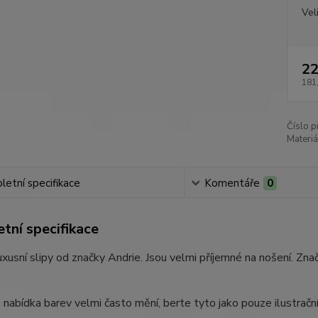
Vel
22
181
Číslo p
Materiá
etní specifikace
Komentáře
0
tní specifikace
xusní slipy od značky Andrie. Jsou velmi příjemné na nošení. Zna
e nabídka barev velmi často mění, berte tyto jako pouze ilustračn