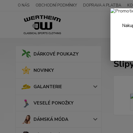
O NÁS
OBCHODNÍ PODMÍNKY
DOPRAVA A PLATBA
KO
Nakup
Úvod
DÁRKOVÉ POUKAZY
Slip
NOVINKY
GALANTERIE
VESELÉ PONOŽKY
DÁMSKÁ MÓDA