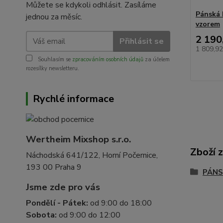
Můžete se kdykoli odhlásit. Zasíláme
Pánská 
jednou za měsíc.
vzorem
2 190
Přihlásit se
1 809,9
Souhlasím se
zpracováním osobních údajů
za účelem
rozesílky newsletteru.
Rychlé informace
Wertheim Mixshop s.r.o.
Zboží 
Náchodská 641/122, Horní Počernice,
193 00 Praha 9
PÁN
Jsme zde pro vás
Pondělí - Pátek:
od 9:00 do 18:00
Sobota:
od 9:00 do 12:00