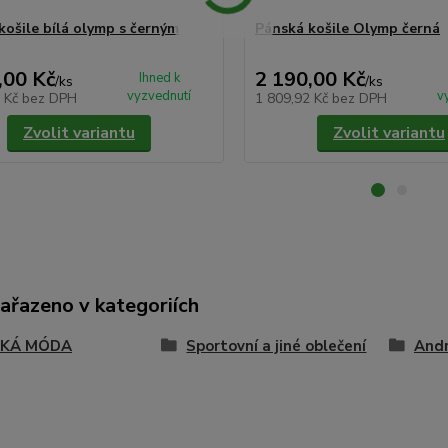
košile bílá olymp s černým
Pánská košile Olymp černá
,00 Kč
2 190,00 Kč
Ihned k
/
ks
/
ks
vyzvednutí
v
2 Kč
bez DPH
1 809,92 Kč
bez DPH
Zvolit variantu
Zvolit variantu
zařazeno v kategoriích
SKÁ MÓDA
Sportovní a jiné oblečení
Andr