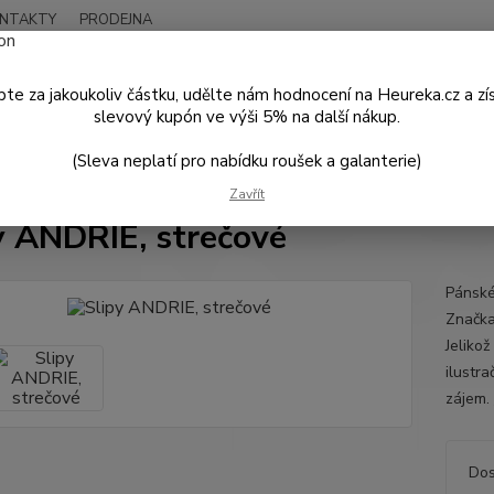
NTAKTY
PRODEJNA
Nevíte
Hledat
+420
te za jakoukoliv částku, udělte nám hodnocení na Heureka.cz a zí
Po - P
slevový kupón ve výši 5% na další nákup.
(Sleva neplatí pro nabídku roušek a galanterie)
PÁNSKÁ MÓDA
Sportovní a jiné oblečení
Slipy ANDRIE, strečové
Zavřít
y ANDRIE, strečové
Pánské
Značka
Jeliko
ilustra
zájem.
Dos