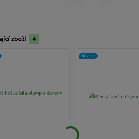
jící zboží
4
Novinka