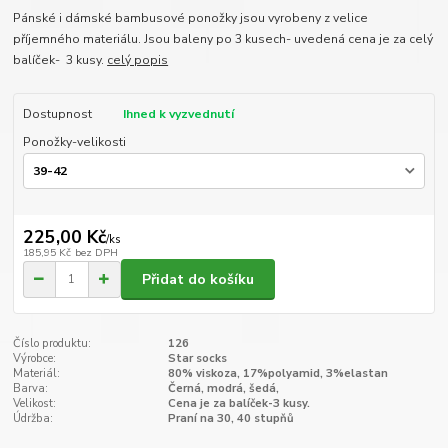
Pánské i dámské bambusové ponožky jsou vyrobeny z velice
příjemného materiálu. Jsou baleny po 3 kusech- uvedená cena je za celý
balíček- 3 kusy.
celý popis
Dostupnost
Ihned k vyzvednutí
Ponožky-velikosti
225,00 Kč
/
ks
185,95 Kč
bez DPH
Přidat do košíku
Číslo produktu:
126
Výrobce:
Star socks
Materiál:
80% viskoza, 17%polyamid, 3%elastan
Barva:
Černá, modrá, šedá,
Velikost:
Cena je za balíček-3 kusy.
Údržba:
Praní na 30, 40 stupňů