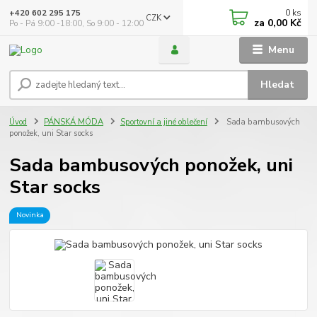
0
ks
+420 602 295 175
CZK
za
0,00 Kč
Po - Pá 9:00 -18:00, So 9:00 - 12:00
Menu
Hledat
Úvod
PÁNSKÁ MÓDA
Sportovní a jiné oblečení
Sada bambusových
ponožek, uni Star socks
Sada bambusových ponožek, uni
Star socks
Novinka