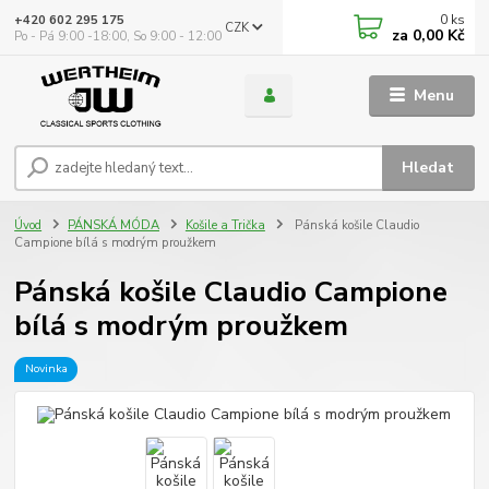
0
ks
+420 602 295 175
CZK
za
0,00 Kč
Po - Pá 9:00 -18:00, So 9:00 - 12:00
Menu
Hledat
Úvod
PÁNSKÁ MÓDA
Košile a Trička
Pánská košile Claudio
Campione bílá s modrým proužkem
Pánská košile Claudio Campione
bílá s modrým proužkem
Novinka