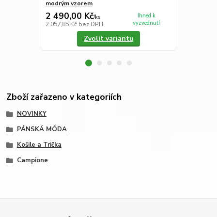
modrým vzorem
2 490,00 Kč
3 250,00
Ihned k
/
ks
vyzvednutí
2 057,85 Kč
bez DPH
2 685,95 Kč
Zvolit variantu
Zboží zařazeno v kategoriích
NOVINKY
PÁNSKÁ MÓDA
Košile a Trička
Campione