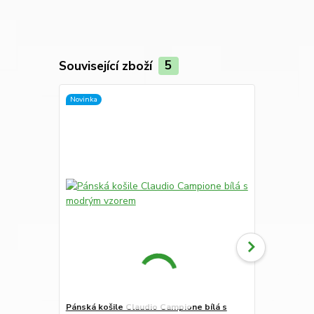
Související zboží
5
Novinka
Novinka
Pánská košile Claudio Campione bílá s
Pánská miki