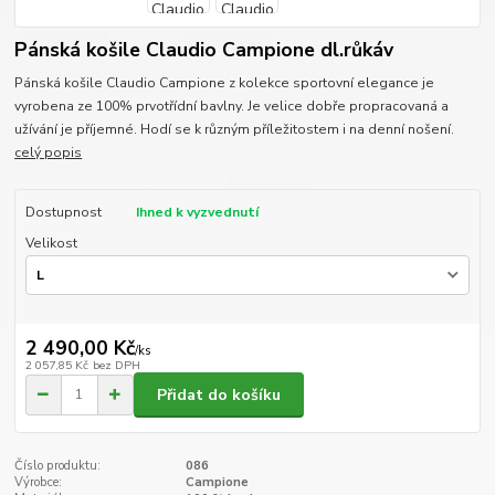
Pánská košile Claudio Campione dl.růkáv
Pánská košile Claudio Campione z kolekce sportovní elegance je
vyrobena ze 100% prvotřídní bavlny. Je velice dobře propracovaná a
užívání je příjemné. Hodí se k různým příležitostem i na denní nošení.
celý popis
Dostupnost
Ihned k vyzvednutí
Velikost
2 490,00 Kč
/
ks
2 057,85 Kč
bez DPH
Přidat do košíku
Číslo produktu:
086
Výrobce:
Campione