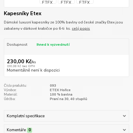
Kapesníky Etex
Dámské luxusní kapesníky ze 100% bavlny od české značky Etex jsou
zabaleny v dárkové krabičce po 6-ti ks.
celý popis
Dostupnost
Ihned k vyzvednutí
230,00 Kč
/
ks
190,08 Kč
bez DPH
Momentálně není k dispozici
Číslo produktu:
093
Výrobce:
ETEX Hořice
Materiál:
100 % bavlna
Údržba:
Praní na 30, 40 stupňů
Kompletní specifikace
Komentáře
0