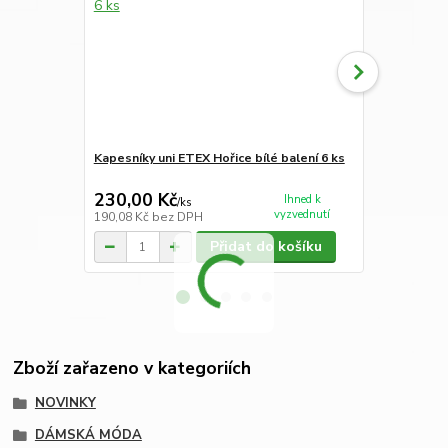
Kapesníky uni ETEX Hořice bílé balení 6 ks
Kapesníky p
kusů
230,00 Kč
230,00 K
Ihned k
/
ks
vyzvednutí
190,08 Kč
bez DPH
190,08 Kč
be
Přidat do košíku
Zboží zařazeno v kategoriích
NOVINKY
DÁMSKÁ MÓDA