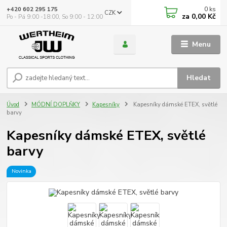
0
ks
+420 602 295 175
CZK
za
0,00 Kč
Po - Pá 9:00 -18:00, So 9:00 - 12:00
Menu
Hledat
Úvod
MÓDNÍ DOPLŇKY
Kapesníky
Kapesníky dámské ETEX, světlé
barvy
Kapesníky dámské ETEX, světlé
barvy
Novinka