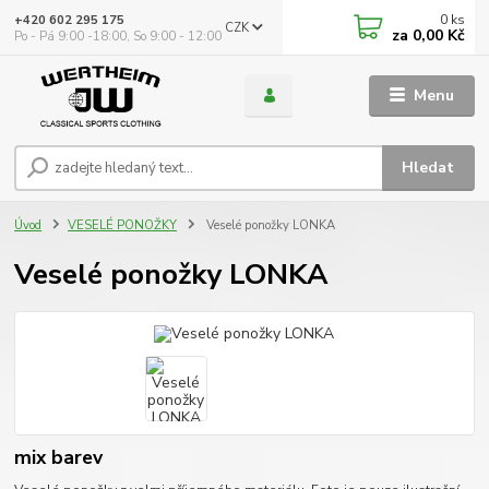
0
ks
+420 602 295 175
CZK
za
0,00 Kč
Po - Pá 9:00 -18:00, So 9:00 - 12:00
Menu
Hledat
Úvod
VESELÉ PONOŽKY
Veselé ponožky LONKA
Veselé ponožky LONKA
mix barev