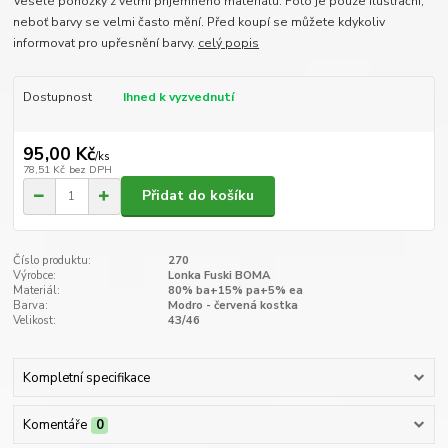
Veselé ponožky z velmi příjemného materiálu. Foto je pouze ilustrační,
neboť barvy se velmi často mění. Před koupí se můžete kdykoliv
informovat pro upřesnění barvy.
celý popis
Dostupnost
Ihned k vyzvednutí
95,00 Kč
/
ks
78,51 Kč
bez DPH
Přidat do košíku
Číslo produktu:
270
Výrobce:
Lonka Fuski BOMA
Materiál:
80% ba+15% pa+5% ea
Barva:
Modro - červená kostka
Velikost:
43/46
Kompletní specifikace
Komentáře
0