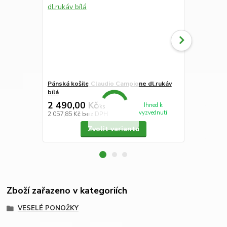
Pánská košile Claudio Campione dl.rukáv
Pánská koši
bílá
modrým pro
2 490,00 Kč
2 250,00
Ihned k
/
ks
vyzvednutí
2 057,85 Kč
bez DPH
1 859,50 Kč
Zvolit variantu
Zboží zařazeno v kategoriích
VESELÉ PONOŽKY