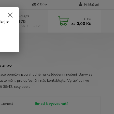
Přihlášení
CZK
 si rady? Zavolejte.
0
ks
 602 295 175
skejte
za
0,00 Kč
á 9:00 -18:00, So 9:00 - 12:00
barev
selé ponožky jsou vhodné na každodenní nošení. Barvy se
asto mění, pro upřesnění nás kontaktujte. Vyrábí se i ve
ti 39/42.
celý popis
tupnost
Ihned k vyzvednutí