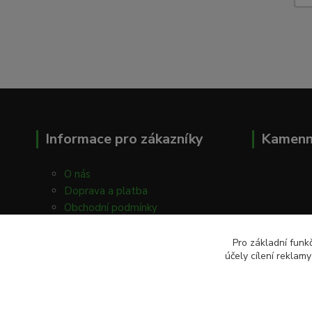
Informace pro zákazníky
Kamenn
O nás
Doprava a platba
Obchodní podmínky
Kontakty
Prodejna
Pro základní funk
účely cílení reklam