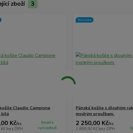
jící zboží
3
Novinka
košile Claudio Campione
Pánská košile s dlouhým ru
 bílá
modrým proužkem.
,00 Kč
2 250,00 Kč
Ihned k
/
ks
/
ks
vyzvednutí
v
5 Kč
bez DPH
1 859,50 Kč
bez DPH