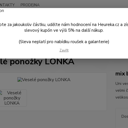
NTAKTY
PRODEJNA
Nevíte
Hledat
+420
te za jakoukoliv částku, udělte nám hodnocení na Heureka.cz a zí
Po - P
slevový kupón ve výši 5% na další nákup.
(Sleva neplatí pro nabídku roušek a galanterie)
VESELÉ PONOŽKY
Veselé ponožky LONKA
Zavřít
lé ponožky LONKA
mix 
Uni ve
velmi č
velikos
Dos