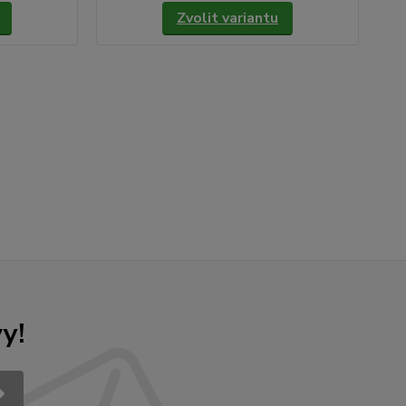
Zvolit variantu
y!