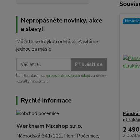
Souvise
Nepropásněte novinky, akce
Novinka
a slevy!
Můžete se kdykoli odhlásit. Zasíláme
jednou za měsíc.
Přihlásit se
Souhlasím se
zpracováním osobních údajů
za účelem
rozesílky newsletteru.
Rychlé informace
Pánská 
dl.rukáv
Wertheim Mixshop s.r.o.
2 490
2 057,8
Náchodská 641/122, Horní Počernice,