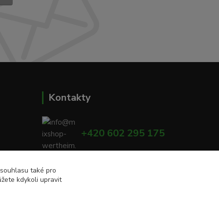
Kontakty
+420 602 295 175
00
info@mixshop-wertheim.cz
 souhlasu také pro
žete kdykoli upravit