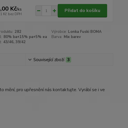
,00 Kč
/
ks
Přidat do košíku
51 Kč
bez DPH
roduktu:
282
Výrobce:
Lonka Fuski BOMA
l:
80% ba+15% pa+5% ea
Barva:
Mix barev
t:
43/46, 39/42
Související zboží
3
o mění, pro upřesnění nás kontaktujte. Vyrábí se i ve