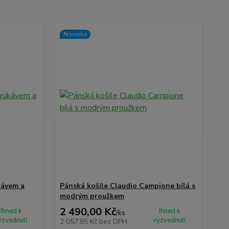
Novinka
kávem a
Pánská košile Claudio Campione bílá s
modrým proužkem
2 490,00 Kč
Ihned k
Ihned k
/
ks
yzvednutí
vyzvednutí
2 057,85 Kč
bez DPH