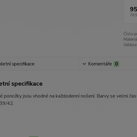
95
78,
Číslo p
Materiá
Velikos
etní specifikace
Komentáře
0
tní specifikace
é ponožky jsou vhodné na každodenní nošení. Barvy se velmi čast
 39/42.