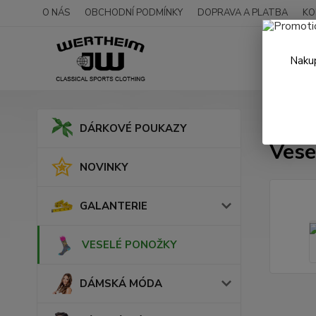
O NÁS
OBCHODNÍ PODMÍNKY
DOPRAVA A PLATBA
KO
Nakup
Úvod
DÁRKOVÉ POUKAZY
Vese
NOVINKY
GALANTERIE
VESELÉ PONOŽKY
DÁMSKÁ MÓDA