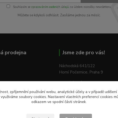
Souhlasím se
zpracováním osobních údajů
za účelem rozesílky newsletteru.
Můžete se kdykoli odhlásit. Zasíláme jednou za měsíc.
á prodejna
Jsme zde pro vás!
Náchodská 641/122
Horní Počernice, Praha 9
Pondělí - Pátek:
od 9:00 do 18:
Sobota:
od 9:00 do 12:00
čnost, zpříjemnění používání webu, analytické účely a v případě udělení
y využíváme soubory cookies. Nastavení vlastních preferencí cookies mů
odkazem ve spodní části stránek.