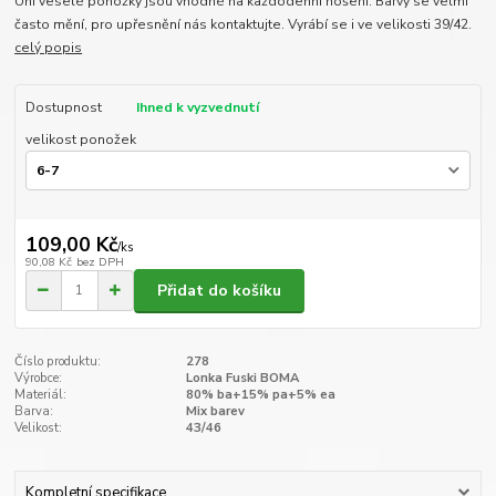
Uni veselé ponožky jsou vhodné na každodenní nošení. Barvy se velmi
často mění, pro upřesnění nás kontaktujte. Vyrábí se i ve velikosti 39/42.
celý popis
Dostupnost
Ihned k vyzvednutí
velikost ponožek
109,00 Kč
/
ks
90,08 Kč
bez DPH
Přidat do košíku
Číslo produktu:
278
Výrobce:
Lonka Fuski BOMA
Materiál:
80% ba+15% pa+5% ea
Barva:
Mix barev
Velikost:
43/46
Kompletní specifikace