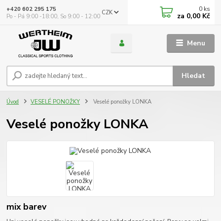
0
ks
+420 602 295 175
CZK
za
0,00 Kč
Po - Pá 9:00 -18:00, So 9:00 - 12:00
Menu
Hledat
Úvod
VESELÉ PONOŽKY
Veselé ponožky LONKA
Veselé ponožky LONKA
mix barev