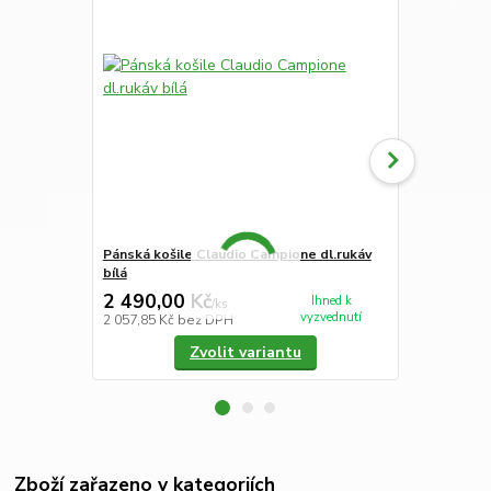
Pánská košile Claudio Campione dl.rukáv
Pánská koši
bílá
modrým pro
2 490,00 Kč
2 250,00
Ihned k
/
ks
vyzvednutí
2 057,85 Kč
bez DPH
1 859,50 Kč
Zvolit variantu
Zboží zařazeno v kategoriích