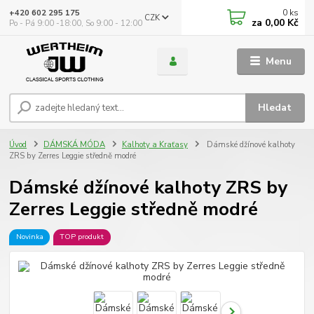
0
ks
+420 602 295 175
CZK
za
0,00 Kč
Po - Pá 9:00 -18:00, So 9:00 - 12:00
Menu
Hledat
Úvod
DÁMSKÁ MÓDA
Kalhoty a Kraťasy
Dámské džínové kalhoty
ZRS by Zerres Leggie středně modré
Dámské džínové kalhoty ZRS by
Zerres Leggie středně modré
Novinka
TOP produkt