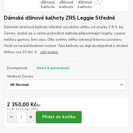
Dámské džínové kalhoty ZRS Leggie Středně
Dámské strečové kalhoty středně vysokého střihu od značky Z.R.S. by
Zerres. Jedná se o velmi pohodlné kalhoty připomínající legíny, v pase
našitou gumou, bez zipu. Díky svému střihu vytvarují krásnou postavu.
Hodí se na každodenní nošení. Tyto kalhoty se dají doobjednat s dodací
lhůtou cca 10 dní. V...
celý popis
Dostupnost
Ihned k vyzvednutí
Velikost Zerres
2 350,00 Kč
/
ks
1 942,15 Kč
bez DPH
Přidat do košíku