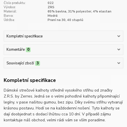
Číslo produktu:
022
Výrobce:
ZRS
Materiál:
65% bavlna, 31% polyester, 4% elastan
Barva:
Modrá
Údržba:
Praní na 30, 40 stupńů
Kompletní specifikace
Komentáře
0
Související zboží
3
Kompletní specifikace
Dámské strečové kalhoty středně vysokého střihu od značky
Z.R.S. by Zerres. Jedná se o velmi pohodlné kalhoty připomínající
legíny, v pase našitou gumou, bez zipu. Díky svému střihu vytvarují
krásnou postavu. Hodí se na každodenní nošení. Tyto kalhoty se
dají doobjednat s dodací lhůtou cca 10 dní. V případě zájmu
kontaktuje náš obchod, velmi rádi vám se vším poradíme.