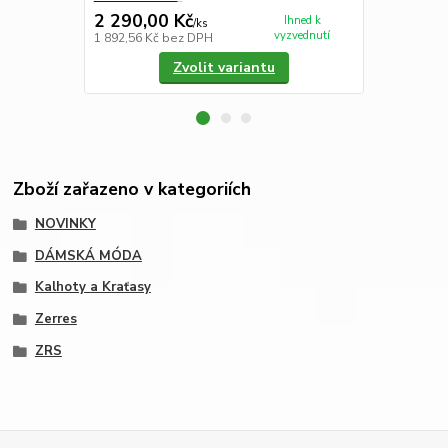
2 290,00 Kč
2 150,00
Ihned k
/
ks
vyzvednutí
1 892,56 Kč
bez DPH
1 776,86 Kč
Zvolit variantu
Zboží zařazeno v kategoriích
NOVINKY
DÁMSKÁ MÓDA
Kalhoty a Kraťasy
Zerres
ZRS