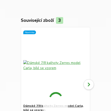
Související zboží
3
Novinka
Dámské 7/8 kalhoty Zerres model Carla,
Dámské 7/8 k
bílé se vzorem
modrými pr