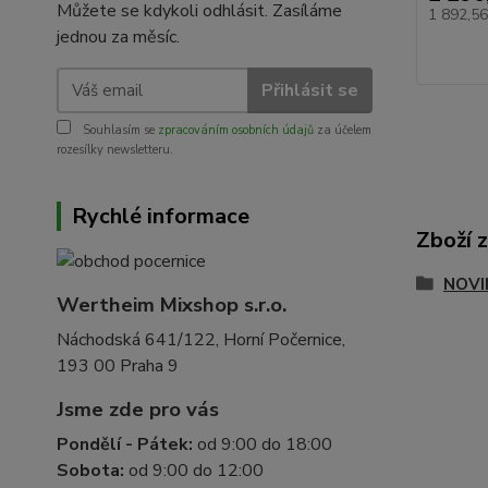
Můžete se kdykoli odhlásit. Zasíláme
1 892,5
jednou za měsíc.
Přihlásit se
Souhlasím se
zpracováním osobních údajů
za účelem
rozesílky newsletteru.
Rychlé informace
Zboží 
NOVI
Wertheim Mixshop s.r.o.
Náchodská 641/122, Horní Počernice,
193 00 Praha 9
Jsme zde pro vás
Pondělí - Pátek:
od 9:00 do 18:00
Sobota:
od 9:00 do 12:00