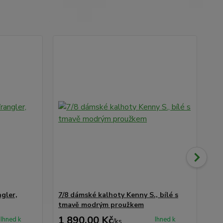
No
gler,
7/8 dámské kalhoty Kenny S., bílé s
Pá
tmavě modrým proužkem
tm
1 890,00 Kč
2 
Ihned k
Ihned k
/
ks