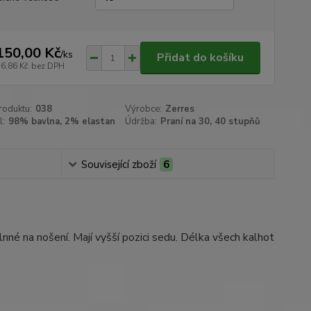
150,00 Kč
/
ks
Přidat do košíku
76,86 Kč
bez DPH
roduktu:
038
Výrobce:
Zerres
l:
98% bavlna, 2% elastan
Údržba:
Praní na 30, 40 stupňů
Související zboží
6
né na nošení. Mají vyšší pozici sedu. Délka všech kalhot