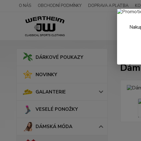
O NÁS
OBCHODNÍ PODMÍNKY
DOPRAVA A PLATBA
KO
Nakup
Úvod
DÁRKOVÉ POUKAZY
Dáms
NOVINKY
GALANTERIE
VESELÉ PONOŽKY
DÁMSKÁ MÓDA