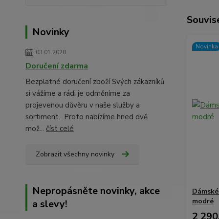
Souvise
Novinky
Novinka
03.01.2020
Doručení zdarma
Bezplatné doručení zboží Svých zákazníků
si vážíme a rádi je odměníme za
projevenou důvěru v naše služby a
sortiment. Proto nabízíme hned dvě
mož...
číst celé
Zobrazit všechny novinky
Nepropásněte novinky, akce
Dámské 
modré
a slevy!
2 290