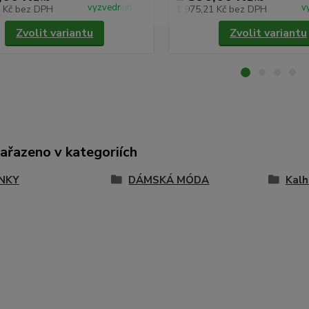
vyzvednutí
v
6 Kč
bez DPH
1 975,21 Kč
bez DPH
Zvolit variantu
Zvolit variantu
zařazeno v kategoriích
NKY
DÁMSKÁ MÓDA
Kalh