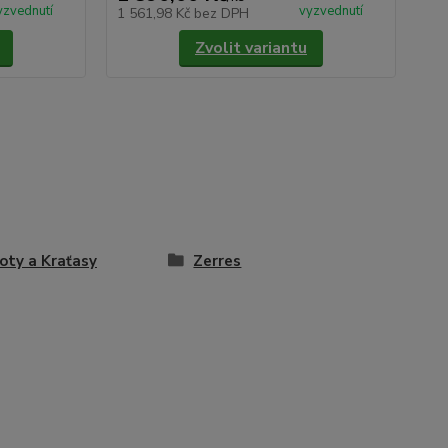
yzvednutí
vyzvednutí
1 561,98 Kč
bez DPH
1 9
Zvolit variantu
oty a Kraťasy
Zerres