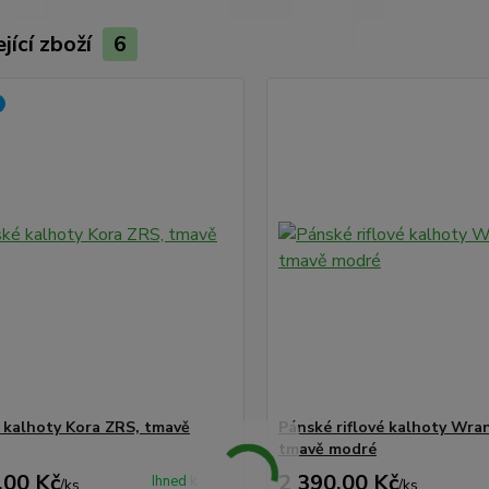
jící zboží
6
kalhoty Kora ZRS, tmavě
Pánské riflové kalhoty Wran
tmavě modré
,00 Kč
2 390,00 Kč
Ihned k
/
ks
/
ks