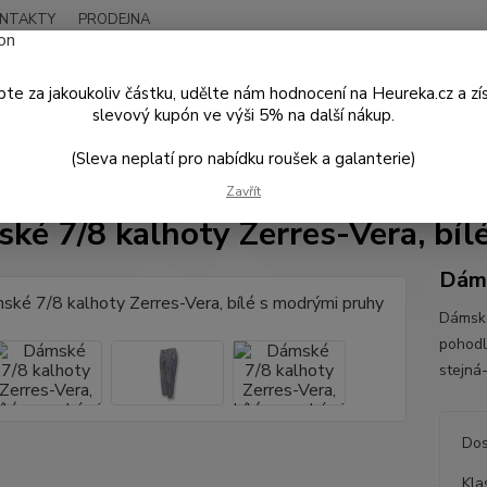
NTAKTY
PRODEJNA
Nevíte
Hledat
+420
te za jakoukoliv částku, udělte nám hodnocení na Heureka.cz a zí
Po - P
slevový kupón ve výši 5% na další nákup.
(Sleva neplatí pro nabídku roušek a galanterie)
DÁMSKÁ MÓDA
Kalhoty a Kraťasy
Dámské 7/8 kalhoty Zerres-Vera,
Zavřít
ké 7/8 kalhoty Zerres-Vera, bíl
Dáms
Dámské
pohodl
stejná
Dos
Kla