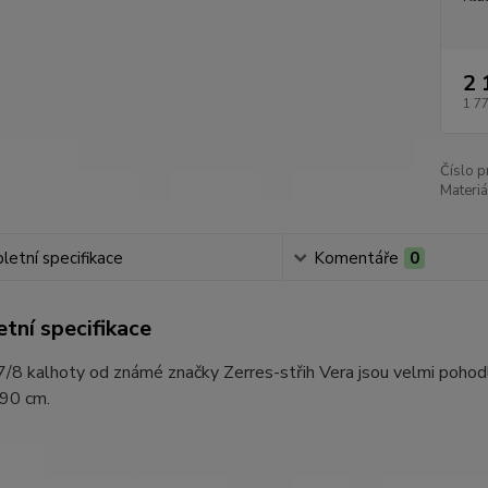
2 
1 7
Číslo p
Materiá
etní specifikace
Komentáře
0
tní specifikace
8 kalhoty od známé značky Zerres-střih Vera jsou velmi pohodln
-90 cm.