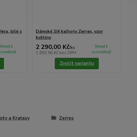
era, bílé s
Dámské 3/4 kalhoty Zerres, vzor
květiny
2 290,00 Kč
Ihned k
Ihned k
/
ks
yzvednutí
vyzvednutí
1 892,56 Kč
bez DPH
Zvolit variantu
oty a Kraťasy
Zerres