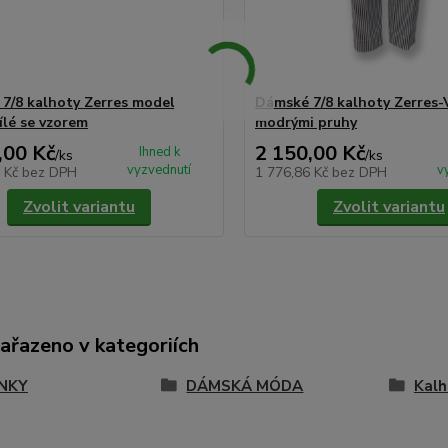
7/8 kalhoty Zerres model
Dámské 7/8 kalhoty Zerres-V
ílé se vzorem
modrými pruhy
,00 Kč
2 150,00 Kč
Ihned k
/
ks
/
ks
vyzvednutí
v
6 Kč
bez DPH
1 776,86 Kč
bez DPH
Zvolit variantu
Zvolit variantu
zařazeno v kategoriích
NKY
DÁMSKÁ MÓDA
Kalh