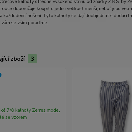
rečové kalhoty středně vysokého střihu od značky Z.R.S. by Zer
robce doporučuje koupit o jednu velikost menší, neboť jsou velmi
a každodenní nošení. Tyto kalhoty se dají doobjednat s dodací l
i vám se vším poradíme.
jící zboží
3