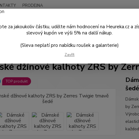
NTAKTY
PRODEJNA
Nevíte
Hledat
+420
te za jakoukoliv částku, udělte nám hodnocení na Heureka.cz a zí
Po - P
slevový kupón ve výši 5% na další nákup.
(Sleva neplatí pro nabídku roušek a galanterie)
DÁMSKÁ MÓDA
Kalhoty a Kraťasy
Dámské džínové kalhoty ZRS by 
Zavřít
ké džínové kalhoty ZRS by Zerr
Dáms
TOP produkt
šedé
Dámské
by Zer
Výrobc
elasti
každod