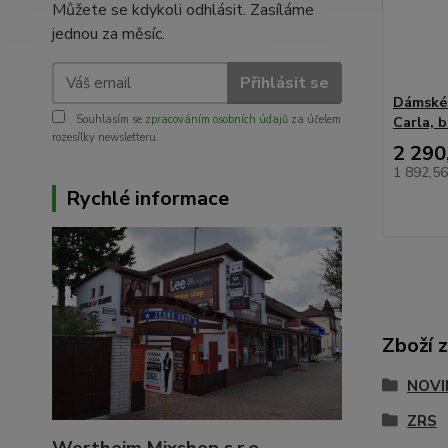
Můžete se kdykoli odhlásit. Zasíláme
jednou za měsíc.
Přihlásit se
Dámské 
Souhlasím se
zpracováním osobních údajů
za účelem
Carla, b
rozesílky newsletteru.
2 290
1 892,5
Rychlé informace
Zboží 
NOVI
ZRS