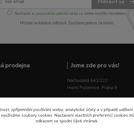
Přihlásit se
Souhlasím se
zpracováním osobních údajů
za účelem rozesílky newsletteru.
Můžete se kdykoli odhlásit. Zasíláme jednou za měsíc.
á prodejna
Jsme zde pro vás!
Náchodská 641/122
Horní Počernice, Praha 9
Pondělí - Pátek:
od 9:00 do 18:
Sobota:
od 9:00 do 12:00
čnost, zpříjemnění používání webu, analytické účely a v případě udělení
y využíváme soubory cookies. Nastavení vlastních preferencí cookies mů
odkazem ve spodní části stránek.