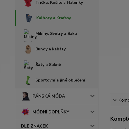
Trička, Košile a Halenky
Kalhoty a Kraťasy
Mikiny, Svetry a Saka
Bundy a kabáty
Šaty a Sukně
Sportovní a jiné oblečení
PÁNSKÁ MÓDA
Kompl
MÓDNÍ DOPLŇKY
Komple
DLE ZNAČEK