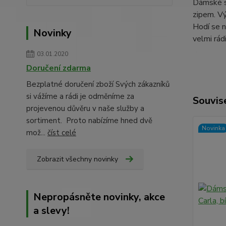
Dámské st
zipem. Vý
Hodí se n
Novinky
velmi rád
03.01.2020
Doručení zdarma
Bezplatné doručení zboží Svých zákazníků
si vážíme a rádi je odměníme za
Souvise
projevenou důvěru v naše služby a
sortiment. Proto nabízíme hned dvě
Novinka
mož...
číst celé
Zobrazit všechny novinky
Nepropásněte novinky, akce
a slevy!