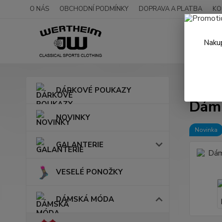
O NÁS
OBCHODNÍ PODMÍNKY
DOPRAVA A PLATBA
KO
Nakup
Úvod
DÁRKOVÉ POUKAZY
Dáms
NOVINKY
Novinka
GALANTERIE
VESELÉ PONOŽKY
DÁMSKÁ MÓDA