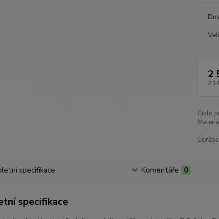
Dos
Vel
2 
2 1
Číslo p
Materiá
Údržba
etní specifikace
Komentáře
0
tní specifikace