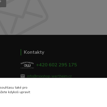
Kontakty
+420 602 295 175
info@mixshop-wertheim.cz
00
 souhlasu také pro
žete kdykoli upravit