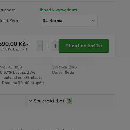
tupnost
Ihned k vyzvednutí
ikost Zerres
590,00 Kč
/
ks
Přidat do košíku
40,50 Kč
bez DPH
roduktu:
059
Výrobce:
ZRS
l:
67% bavlna, 28%
Barva:
Šedá
polyester, 5% elastan
:
Praní na 30, 40 stupňů
Související zboží
3