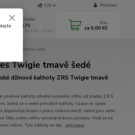
Přihlášení
CZK
 si rady? Zavolejte.
0
ks
 602 295 175
skejte
za
0,00 Kč
á 9:00 -18:00, So 9:00 - 12:00
Zerres Twigie tmavě šedé
es Twigie tmavě šedé
ké džínové kalhoty ZRS Twigie tmavě
 strečové kalhoty středně vysokého střihu od značky Z.R.S.
res. Jedná se o velmi pohodlné kalhoty, v pase se zipem.
e doporučuje koupit o jednu velikost menší, neboť jsou velmi
cké. Díky svému střihu vytvarují krásnou postavu. Hodí se na
enní nošení. Tyto kalhoty se daj...
celý popis