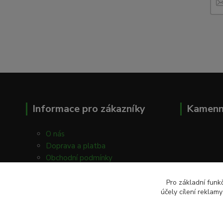
Informace pro zákazníky
Kamenn
O nás
Doprava a platba
Obchodní podmínky
Kontakty
Prodejna
Pro základní funk
účely cílení reklam