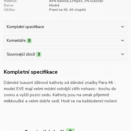
Materiál:
84% bavlna,13%pes, 3% Elastan
Barva:
Modrá
Údržba:
Praní na 30, 40 stupňů
Kompletní specifikace
Komentáře
0
Související zboží
3
Kompletní specifikace
Dámské luxusní džínové kalhoty od dánské značky Para-Mi -
model EVE mají velmi módní volnější střih nohavic- trochu do
zvonu a vyšší pozici sedu. Kalhoty jsou na omak příjemně
měkkoučké a velmi dobře sedí. Hodí se na každodenní nošení.