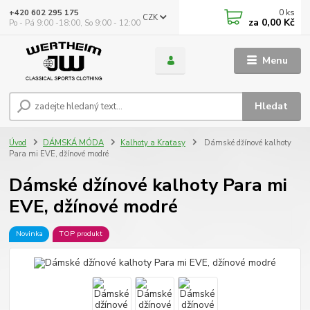
0
ks
+420 602 295 175
CZK
za
0,00 Kč
Po - Pá 9:00 -18:00, So 9:00 - 12:00
Menu
Hledat
Úvod
DÁMSKÁ MÓDA
Kalhoty a Kraťasy
Dámské džínové kalhoty
Para mi EVE, džínové modré
Dámské džínové kalhoty Para mi
EVE, džínové modré
Novinka
TOP produkt