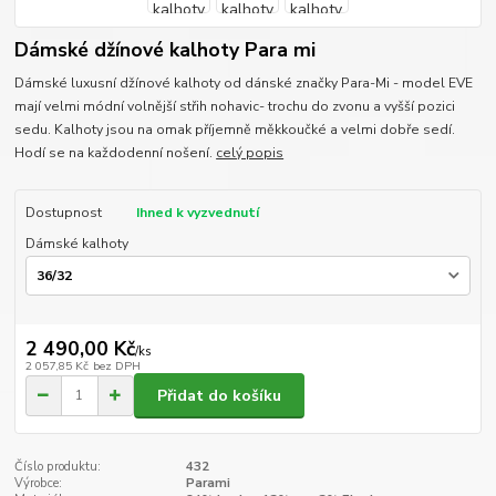
Dámské džínové kalhoty Para mi
Dámské luxusní džínové kalhoty od dánské značky Para-Mi - model EVE
mají velmi módní volnější střih nohavic- trochu do zvonu a vyšší pozici
sedu. Kalhoty jsou na omak příjemně měkkoučké a velmi dobře sedí.
Hodí se na každodenní nošení.
celý popis
Dostupnost
Ihned k vyzvednutí
Dámské kalhoty
2 490,00 Kč
/
ks
2 057,85 Kč
bez DPH
Přidat do košíku
Číslo produktu:
432
Výrobce:
Parami