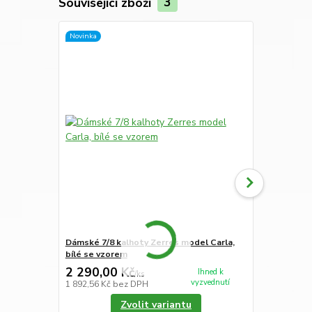
Související zboží
3
Novinka
Dámské 7/8 kalhoty Zerres model Carla,
Dámské 7/8 k
bílé se vzorem
modrými pr
2 290,00 Kč
2 150,00
Ihned k
/
ks
vyzvednutí
1 892,56 Kč
bez DPH
1 776,86 Kč
Zvolit variantu