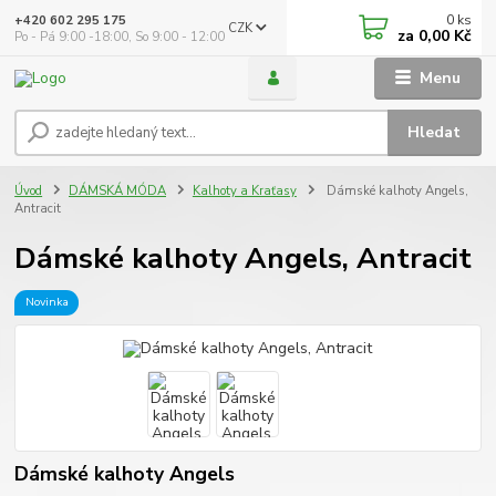
0
ks
+420 602 295 175
CZK
za
0,00 Kč
Po - Pá 9:00 -18:00, So 9:00 - 12:00
Menu
Hledat
Úvod
DÁMSKÁ MÓDA
Kalhoty a Kraťasy
Dámské kalhoty Angels,
Antracit
Dámské kalhoty Angels, Antracit
Novinka
Dámské kalhoty Angels