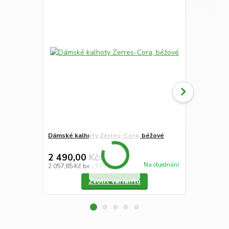
Dámské kalhoty Zerres-Cora, béžové
Dámské kalh
džínový vzor
2 490,00 Kč
2 290,00
/
ks
Na objednání
2 057,85 Kč
bez DPH
1 892,56 Kč
Zvolit variantu