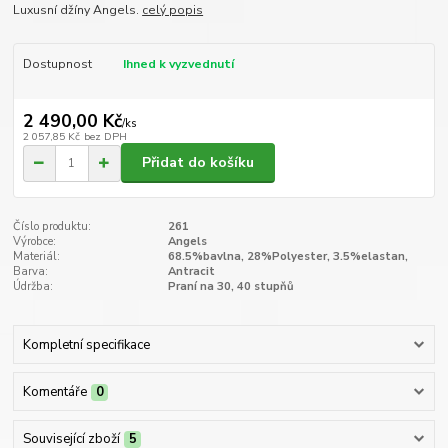
Luxusní džíny Angels.
celý popis
Dostupnost
Ihned k vyzvednutí
2 490,00 Kč
/
ks
2 057,85 Kč
bez DPH
Přidat do košíku
Číslo produktu:
261
Výrobce:
Angels
Materiál:
68.5%bavlna, 28%Polyester, 3.5%elastan,
Barva:
Antracit
Údržba:
Praní na 30, 40 stupňů
Kompletní specifikace
Komentáře
0
Související zboží
5