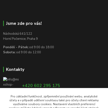
Jsme zde pro vás!
Náchodská 641/122
Horní Počernice, Praha 9
Pondělí - Pátek:
od 9:00 do 18:00
Sobota:
od 9:00 do 12:00
Kontakty
+420 602 295 175
Pro základní funkčnost, zpříjemnění používání webu, analytické
účely a v případě udělení souhlasu také pro účely cílení reklamy
info@mixshop-wertheim.cz
využíváme soubory cookies. Nastavení vlastních preferencí