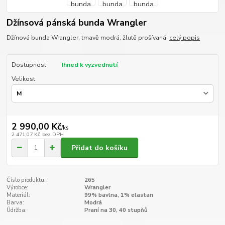
Džínsová pánská bunda Wrangler
Džínová bunda Wrangler, tmavě modrá, žlutě prošívaná.
celý popis
Dostupnost
Ihned k vyzvednutí
Velikost
2 990,00 Kč
/
ks
2 471,07 Kč
bez DPH
Přidat do košíku
Číslo produktu:
265
Výrobce:
Wrangler
Materiál:
99% bavlna, 1% elastan
Barva:
Modrá
Údržba:
Praní na 30, 40 stupňů