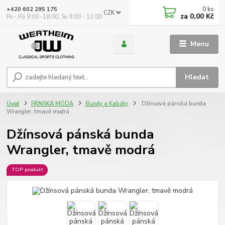
0
ks
+420 602 295 175
CZK
za
0,00 Kč
Po - Pá 9:00 -18:00, So 9:00 - 12:00
Menu
Hledat
Úvod
PÁNSKÁ MÓDA
Bundy a Kabáty
Džínsová pánská bunda
Wrangler, tmavě modrá
Džínsová pánská bunda
Wrangler, tmavě modrá
TOP produkt