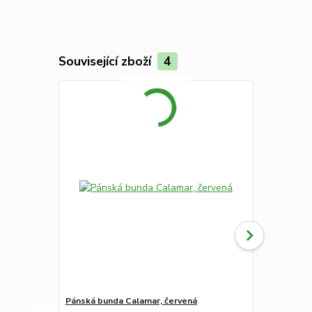
Související zboží
4
Novinka
Pánská bunda Calamar, červená
Pánská bund