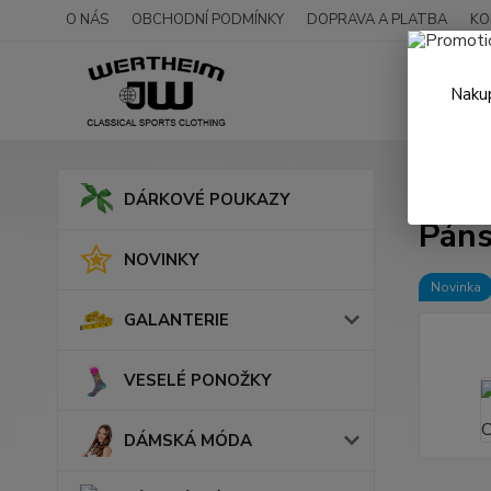
O NÁS
OBCHODNÍ PODMÍNKY
DOPRAVA A PLATBA
KO
Nakup
Úvod
DÁRKOVÉ POUKAZY
Páns
NOVINKY
Novinka
GALANTERIE
VESELÉ PONOŽKY
DÁMSKÁ MÓDA