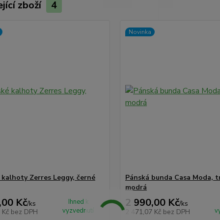
jící zboží
4
Novinka
kalhoty Zerres Leggy, černé
Pánská bunda Casa Moda, 
modrá
,00 Kč
2 990,00 Kč
Ihned k
/
ks
/
ks
vyzvednutí
v
5 Kč
bez DPH
2 471,07 Kč
bez DPH