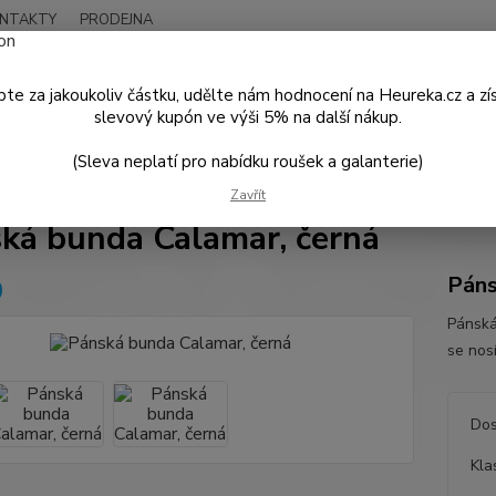
NTAKTY
PRODEJNA
Nevíte
Hledat
+420
te za jakoukoliv částku, udělte nám hodnocení na Heureka.cz a zí
Po - P
slevový kupón ve výši 5% na další nákup.
(Sleva neplatí pro nabídku roušek a galanterie)
PÁNSKÁ MÓDA
Bundy a Kabáty
Pánská bunda Calamar, černá
Zavřít
ká bunda Calamar, černá
Páns
Pánská
se nos
Dos
Kla