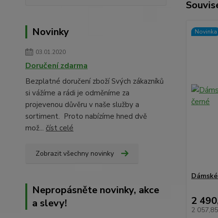
Souvise
Novinky
Novinka
03.01.2020
Doručení zdarma
Bezplatné doručení zboží Svých zákazníků
si vážíme a rádi je odměníme za
projevenou důvěru v naše služby a
sortiment. Proto nabízíme hned dvě
mož...
číst celé
Zobrazit všechny novinky
Dámské 
Nepropásněte novinky, akce
2 490
a slevy!
2 057,8