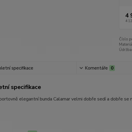
4 
4 1
Číslo p
Materiá
Údržba
etní specifikace
Komentáře
0
tní specifikace
ortovně elegantní bunda Calamar velmi dobře sedí a dobře se no