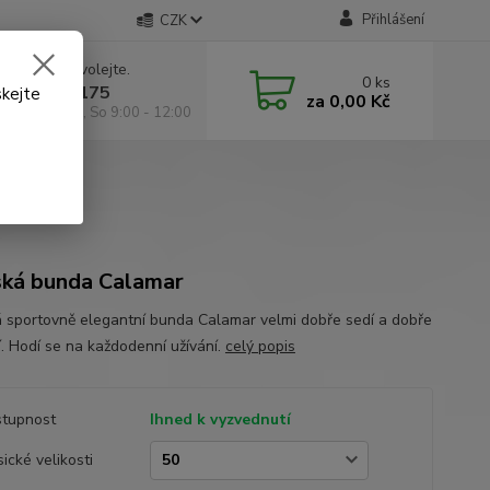
Přihlášení
CZK
 si rady? Zavolejte.
0
ks
 602 295 175
skejte
za
0,00 Kč
á 9:00 -18:00, So 9:00 - 12:00
ká bunda Calamar
 sportovně elegantní bunda Calamar velmi dobře sedí a dobře
í. Hodí se na každodenní užívání.
celý popis
tupnost
Ihned k vyzvednutí
sické velikosti