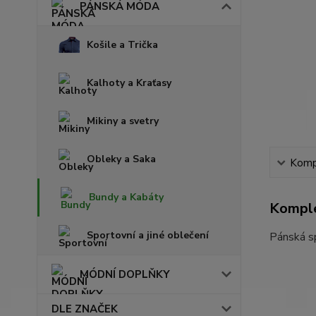
PÁNSKÁ MÓDA
Košile a Trička
Kalhoty a Kraťasy
Mikiny a svetry
Obleky a Saka
Kompl
Bundy a Kabáty
Komple
Sportovní a jiné oblečení
Pánská sp
MÓDNÍ DOPLŇKY
DLE ZNAČEK