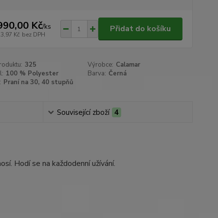
990,00 Kč
/
ks
Přidat do košíku
23,97 Kč
bez DPH
roduktu:
325
Výrobce:
Calamar
l:
100 % Polyester
Barva:
Černá
:
Praní na 30, 40 stupňů
Související zboží
4
sí. Hodí se na každodenní užívání.