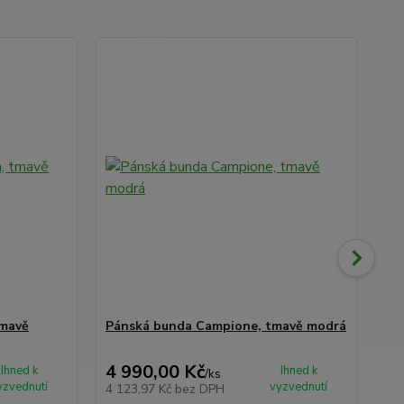
tmavě
Pánská bunda Campione, tmavě modrá
Pá
4 990,00 Kč
4 
Ihned k
Ihned k
/
ks
yzvednutí
vyzvednutí
4 123,97 Kč
bez DPH
4 1