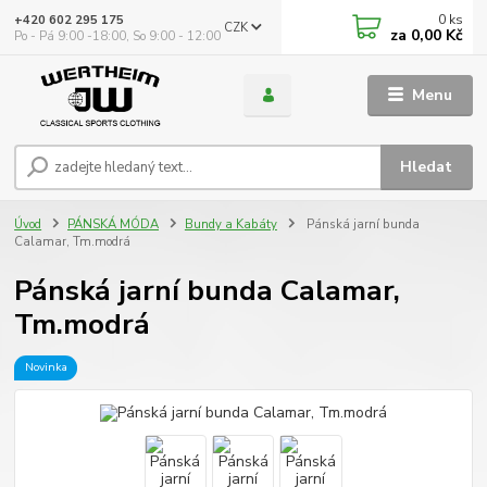
0
ks
+420 602 295 175
CZK
za
0,00 Kč
Po - Pá 9:00 -18:00, So 9:00 - 12:00
Menu
Hledat
Úvod
PÁNSKÁ MÓDA
Bundy a Kabáty
Pánská jarní bunda
Calamar, Tm.modrá
Pánská jarní bunda Calamar,
Tm.modrá
Novinka