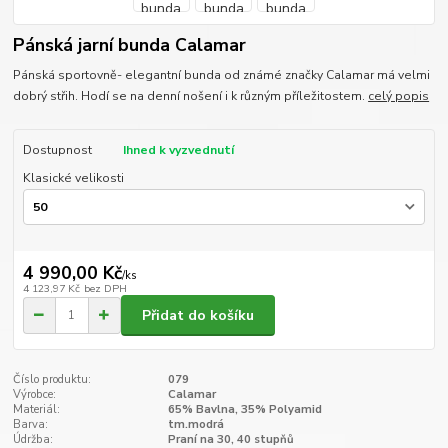
Pánská jarní bunda Calamar
Pánská sportovně- elegantní bunda od známé značky Calamar má velmi
dobrý střih. Hodí se na denní nošení i k různým příležitostem.
celý popis
Dostupnost
Ihned k vyzvednutí
Klasické velikosti
4 990,00 Kč
/
ks
4 123,97 Kč
bez DPH
Přidat do košíku
Číslo produktu:
079
Výrobce:
Calamar
Materiál:
65% Bavlna, 35% Polyamid
Barva:
tm.modrá
Údržba:
Praní na 30, 40 stupňů