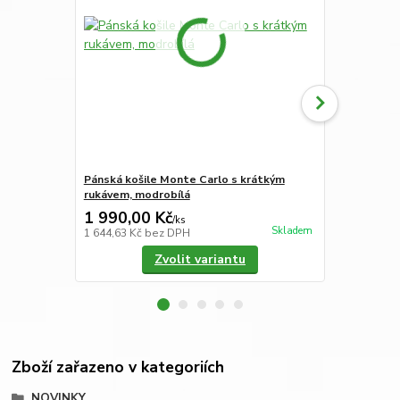
Pánská košile Monte Carlo s krátkým
Pánská koši
rukávem, modrobílá
rukávem, če
1 990,00 Kč
1 990,00
/
ks
Skladem
1 644,63 Kč
bez DPH
1 644,63 Kč
Zvolit variantu
Zboží zařazeno v kategoriích
NOVINKY