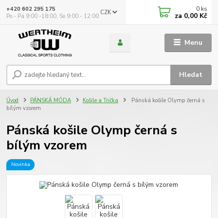
0
ks
+420 602 295 175
CZK
za
0,00 Kč
Po - Pá 9:00 -18:00, So 9:00 - 12:00
Menu
Hledat
Úvod
PÁNSKÁ MÓDA
Košile a Trička
Pánská košile Olymp černá s
bílým vzorem
Pánská košile Olymp černá s
bílým vzorem
Novinka