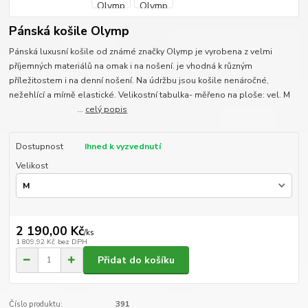
Pánská košile Olymp
Pánská luxusní košile od známé značky Olymp je vyrobena z velmi
příjemných materiálů na omak i na nošení. je vhodná k různým
příležitostem i na denní nošení. Na údržbu jsou košile nenáročné,
nežehlící a mírně elastické. Velikostní tabulka- měřeno na ploše: vel. M
...
celý popis
Dostupnost
Ihned k vyzvednutí
Velikost
2 190,00 Kč
/
ks
1 809,92 Kč
bez DPH
Přidat do košíku
Číslo produktu:
391