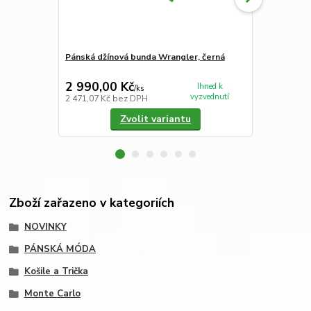
Pánská džínová bunda Wrangler, černá
Dámsky svet
2 990,00 Kč
3 750,00
Ihned k
/
ks
vyzvednutí
2 471,07 Kč
bez DPH
3 099,17 Kč
Zvolit variantu
Zboží zařazeno v kategoriích
NOVINKY
PÁNSKÁ MÓDA
Košile a Trička
Monte Carlo