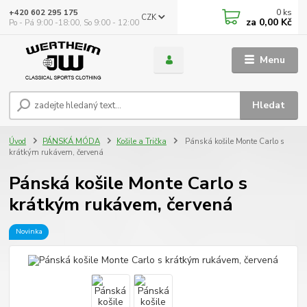
0
ks
+420 602 295 175
CZK
za
0,00 Kč
Po - Pá 9:00 -18:00, So 9:00 - 12:00
Menu
Hledat
Úvod
PÁNSKÁ MÓDA
Košile a Trička
Pánská košile Monte Carlo s
krátkým rukávem, červená
Pánská košile Monte Carlo s
krátkým rukávem, červená
Novinka