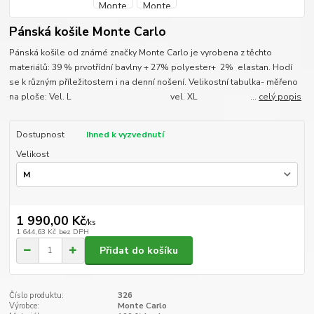
Pánská košile Monte Carlo
Pánská košile od známé značky Monte Carlo je vyrobena z těchto
materiálů: 39 % prvotřídní bavlny + 27% polyester+ 2% elastan. Hodí
se k různým příležitostem i na denní nošení. Velikostní tabulka- měřeno
na ploše: Vel. L vel. XL ...
celý popis
Dostupnost
Ihned k vyzvednutí
Velikost
1 990,00 Kč
/
ks
1 644,63 Kč
bez DPH
Přidat do košíku
Číslo produktu:
326
Výrobce:
Monte Carlo