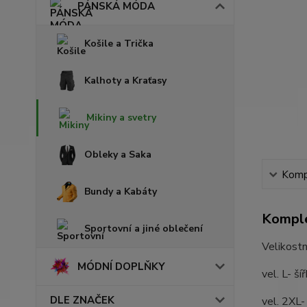
PÁNSKÁ MÓDA
Košile a Trička
Kalhoty a Kraťasy
Mikiny a svetry
Obleky a Saka
Kompl
Bundy a Kabáty
Komple
Sportovní a jiné oblečení
Velikostn
MÓDNÍ DOPLŇKY
vel. L- š
DLE ZNAČEK
vel. 2XL-