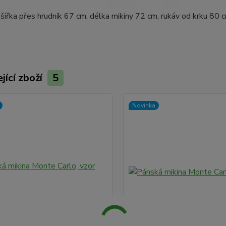
 šířka přes hrudník 67 cm, délka mikiny 72 cm, rukáv od krku 80 
jící zboží
5
Novinka