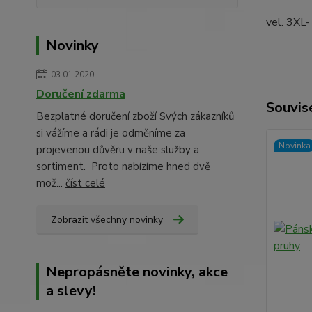
vel. 3XL-
Novinky
03.01.2020
Doručení zdarma
Souvise
Bezplatné doručení zboží Svých zákazníků
si vážíme a rádi je odměníme za
Novinka
projevenou důvěru v naše služby a
sortiment. Proto nabízíme hned dvě
mož...
číst celé
Zobrazit všechny novinky
Nepropásněte novinky, akce
a slevy!