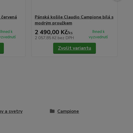
 červená
Pánská košile Claudio Campione bílá s
Pá
modrým proužkem
mo
2 490,00 Kč
3 
Ihned k
Ihned k
/
ks
yzvednutí
vyzvednutí
2 057,85 Kč
bez DPH
2 8
Zvolit variantu
ny a svetry
Campione