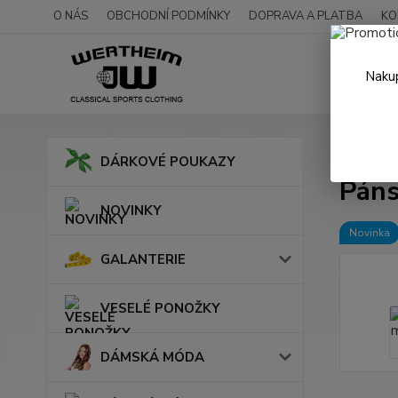
O NÁS
OBCHODNÍ PODMÍNKY
DOPRAVA A PLATBA
KO
Nakup
Úvod
DÁRKOVÉ POUKAZY
Páns
NOVINKY
Novinka
GALANTERIE
VESELÉ PONOŽKY
DÁMSKÁ MÓDA