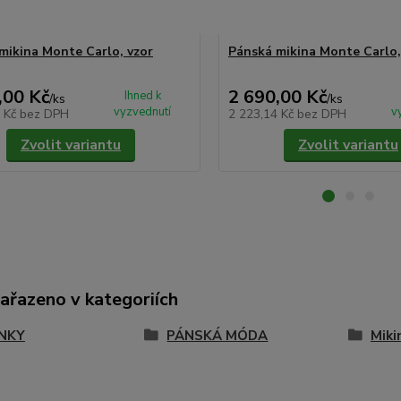
mikina Monte Carlo, vzor
Pánská mikina Monte Carlo,
,00 Kč
2 690,00 Kč
Ihned k
/
ks
/
ks
vyzvednutí
v
9 Kč
bez DPH
2 223,14 Kč
bez DPH
Zvolit variantu
Zvolit variantu
zařazeno v kategoriích
NKY
PÁNSKÁ MÓDA
Miki