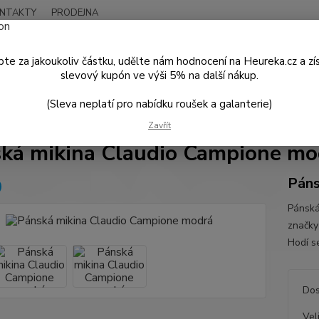
NTAKTY
PRODEJNA
Nevíte
Hledat
+420
te za jakoukoliv částku, udělte nám hodnocení na Heureka.cz a zí
Po - P
slevový kupón ve výši 5% na další nákup.
(Sleva neplatí pro nabídku roušek a galanterie)
PÁNSKÁ MÓDA
Mikiny a svetry
Pánská mikina Claudio Campione mo
Zavřít
ká mikina Claudio Campione mo
Páns
Pánská
značky
Hodí s
Dos
Vel