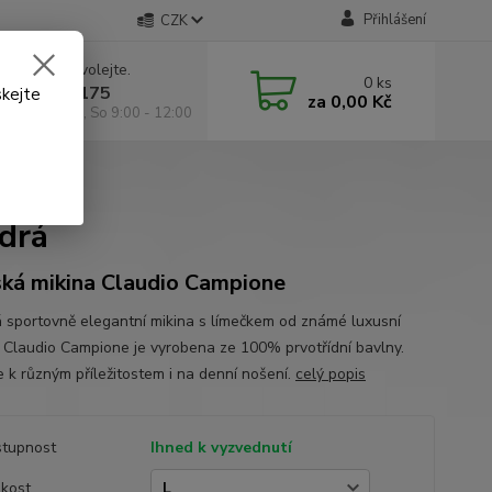
Přihlášení
CZK
 si rady? Zavolejte.
0
ks
 602 295 175
skejte
za
0,00 Kč
á 9:00 -18:00, So 9:00 - 12:00
drá
drá
ká mikina Claudio Campione
 sportovně elegantní mikina s límečkem od známé luxusní
 Claudio Campione je vyrobena ze 100% prvotřídní bavlny.
e k různým příležitostem i na denní nošení.
celý popis
tupnost
Ihned k vyzvednutí
ikost