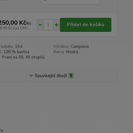
250,00 Kč
/
ks
Přidat do košíku
85,95 Kč
bez DPH
roduktu:
154
Výrobce:
Campione
l:
100 % bavlna
Barva:
Modrá
:
Praní na 30, 40 stupňů
Související zboží
5
cm.