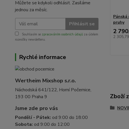
Můžete se kdykoli odhlásit. Zasíláme
jednou za měsíc.
Pánská 
pruhy
Přihlásit se
2 790
Souhlasím se
zpracováním osobních údajů
za účelem
2 305,7
rozesílky newsletteru.
Rychlé informace
Wertheim Mixshop s.r.o.
Náchodská 641/122, Horní Počernice,
Zboží 
193 00 Praha 9
Jsme zde pro vás
NOVI
Pondělí - Pátek:
od 9:00 do 18:00
Sobota:
od 9:00 do 12:00