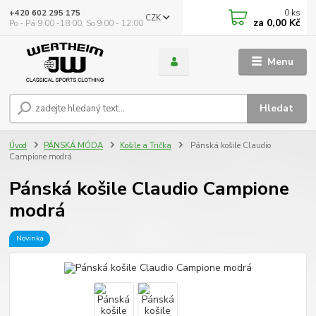
0
ks
+420 602 295 175
CZK
za
0,00 Kč
Po - Pá 9:00 -18:00, So 9:00 - 12:00
Menu
Hledat
Úvod
PÁNSKÁ MÓDA
Košile a Trička
Pánská košile Claudio
Campione modrá
Pánská košile Claudio Campione
modrá
Novinka