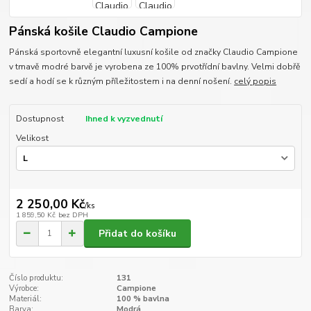
Pánská košile Claudio Campione
Pánská sportovně elegantní luxusní košile od značky Claudio Campione
v tmavě modré barvě je vyrobena ze 100% prvotřídní bavlny. Velmi dobřě
sedí a hodí se k různým příležitostem i na denní nošení.
celý popis
Dostupnost
Ihned k vyzvednutí
Velikost
2 250,00 Kč
/
ks
1 859,50 Kč
bez DPH
Přidat do košíku
Číslo produktu:
131
Výrobce:
Campione
Materiál:
100 % bavlna
Barva:
Modrá