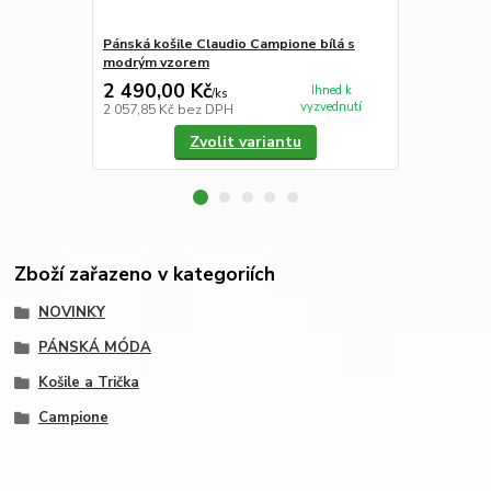
Pánská košile Claudio Campione bílá s
Pánská miki
modrým vzorem
2 490,00 Kč
3 250,00
Ihned k
/
ks
vyzvednutí
2 057,85 Kč
bez DPH
2 685,95 Kč
Zvolit variantu
Zboží zařazeno v kategoriích
NOVINKY
PÁNSKÁ MÓDA
Košile a Trička
Campione