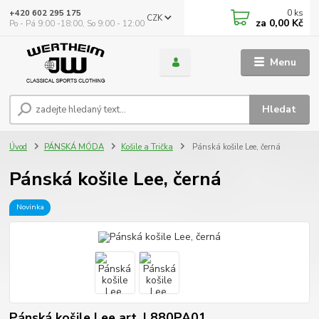
0
ks
+420 602 295 175
CZK
za
0,00 Kč
Po - Pá 9:00 -18:00, So 9:00 - 12:00
Menu
Hledat
Úvod
PÁNSKÁ MÓDA
Košile a Trička
Pánská košile Lee, černá
Pánská košile Lee, černá
Novinka
Pánská košile Lee art. L880PA01