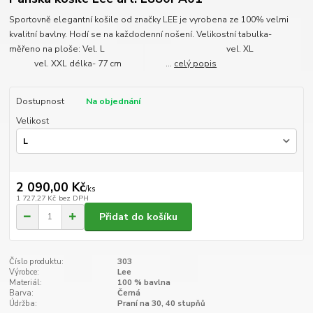
Sportovně elegantní košile od značky LEE je vyrobena ze 100% velmi
kvalitní bavlny. Hodí se na každodenní nošení. Velikostní tabulka-
měřeno na ploše: Vel. L vel. XL
vel. XXL délka- 77 cm ...
celý popis
Dostupnost
Na objednání
Velikost
2 090,00 Kč
/
ks
1 727,27 Kč
bez DPH
Přidat do košíku
Číslo produktu:
303
Výrobce:
Lee
Materiál:
100 % bavlna
Barva:
Černá
Údržba:
Praní na 30, 40 stupňů