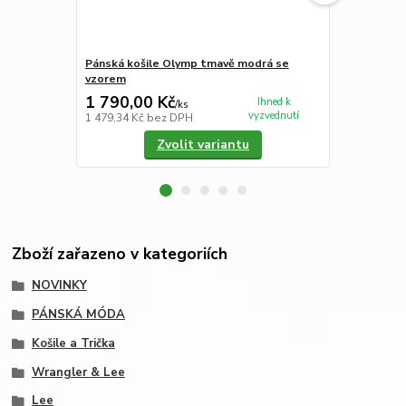
Pánská košile Olymp tmavě modrá se
Dámské funk
vzorem
1 790,00 Kč
1 150,00
Ihned k
/
ks
vyzvednutí
1 479,34 Kč
bez DPH
950,41 Kč
be
Zvolit variantu
Zboží zařazeno v kategoriích
NOVINKY
PÁNSKÁ MÓDA
Košile a Trička
Wrangler & Lee
Lee