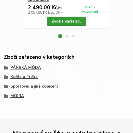
2 490,00 Kč
2 290,00
Ihned k
/
ks
vyzvednutí
2 057,85 Kč
bez DPH
1 892,56 Kč
Zvolit variantu
Zboží zařazeno v kategoriích
PÁNSKÁ MÓDA
Košile a Trička
Sportovní a jiné oblečení
MOIRA