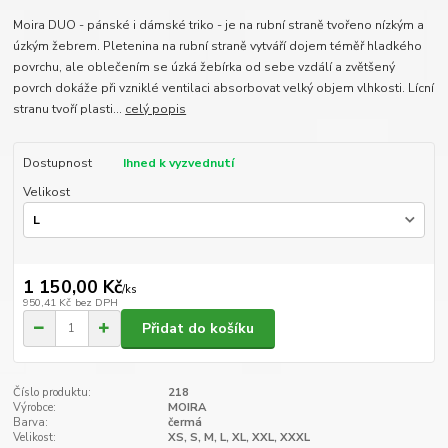
Moira DUO - pánské i dámské triko - je na rubní straně tvořeno nízkým a
úzkým žebrem. Pletenina na rubní straně vytváří dojem téměř hladkého
povrchu, ale oblečením se úzká žebírka od sebe vzdálí a zvětšený
povrch dokáže při vzniklé ventilaci absorbovat velký objem vlhkosti. Lícní
stranu tvoří plasti...
celý popis
Dostupnost
Ihned k vyzvednutí
Velikost
1 150,00 Kč
/
ks
950,41 Kč
bez DPH
Přidat do košíku
Číslo produktu:
218
Výrobce:
MOIRA
Barva:
čermá
Velikost:
XS, S, M, L, XL, XXL, XXXL