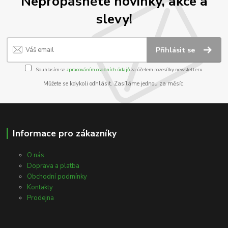
Nepropásněte novinky, akce a
slevy!
Přihlásit se
Souhlasím se
zpracováním osobních údajů
za účelem rozesílky newsletteru.
Můžete se kdykoli odhlásit. Zasíláme jednou za měsíc.
Informace pro zákazníky
O nás
Doprava a platba
Obchodní podmínky
Kontakty
Prodejna