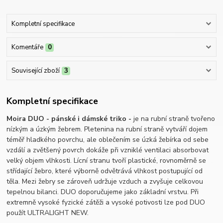
Kompletní specifikace
Komentáře
0
Související zboží
3
Kompletní specifikace
Moira DUO - pánské i dámské triko -
je na rubní straně tvořeno
nízkým a úzkým žebrem. Pletenina na rubní straně vytváří dojem
téměř hladkého povrchu, ale oblečením se úzká žebírka od sebe
vzdálí a zvětšený povrch dokáže při vzniklé ventilaci absorbovat
velký objem vlhkosti. Lícní stranu tvoří plastické, rovnoměrně se
střídající žebro, které výborně odvětrává vlhkost postupující od
těla. Mezi žebry se zároveň udržuje vzduch a zvyšuje celkovou
tepelnou bilanci. DUO doporučujeme jako základní vrstvu. Při
extremně vysoké fyzické zátěži a vysoké potivosti lze pod DUO
použít ULTRALIGHT NEW.