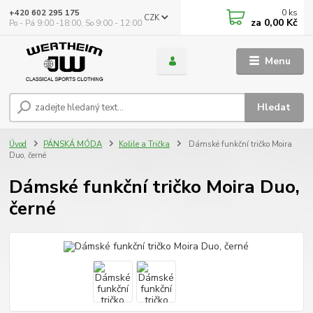
0
ks
+420 602 295 175
CZK
za
0,00 Kč
Po - Pá 9:00 -18:00, So 9:00 - 12:00
Menu
Hledat
Úvod
PÁNSKÁ MÓDA
Košile a Trička
Dámské funkční tričko Moira
Duo, černé
Dámské funkční tričko Moira Duo,
černé