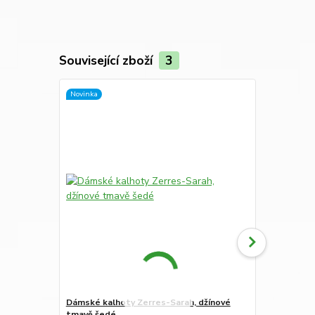
Související zboží
3
Novinka
Dámské kalhoty Zerres-Sarah, džínové
Dámské kalh
tmavě šedé
šedé