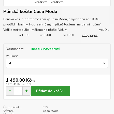
Pánská košile Casa Moda
Pánská košile od známé značky Casa Moda je vyrobena ze 100%
prvotřídní bavlny. Hodí se k různým příležitostem i na denní nošení.
Velikostní tabulka- měřeno na ploše: Vel. M vel. XL
vel. 3XL vel. 4XL vel. 5XL ...
celý popis
Dostupnost
Ihned k vyzvednutí
Velikost
1 490,00 Kč
/
ks
1 231,40 Kč
bez DPH
Přidat do košíku
Číslo produktu:
355
Výrobce:
Casa Moda