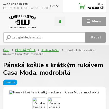
0
ks
+420 602 295 175
CZK
za
0,00 Kč
Po - Pá 9:00 -18:00, So 9:00 - 12:00
Menu
Hledat
Úvod
PÁNSKÁ MÓDA
Košile a Trička
Pánská košile s krátkým
rukávem Casa Moda, modrobílá
Pánská košile s krátkým rukávem
Casa Moda, modrobílá
Novinka