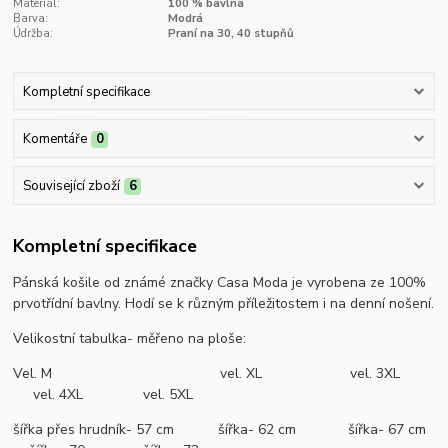
Materiál:
100 % bavlna
Barva:
Modrá
Údržba:
Praní na 30, 40 stupňů
Kompletní specifikace
Komentáře
0
Související zboží
6
Kompletní specifikace
Pánská košile od známé značky Casa Moda je vyrobena ze 100%
prvotřídní bavlny. Hodí se k různým příležitostem i na denní nošení.
Velikostní tabulka- měřeno na ploše:
Vel. M vel. XL vel. 3XL
vel. 4XL vel. 5XL
šířka přes hrudník- 57 cm šířka- 62 cm šířka- 67 cm