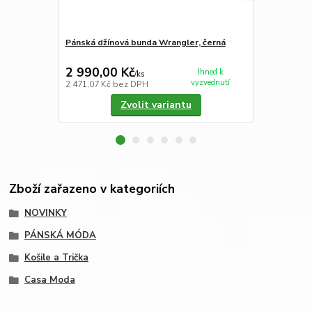
Pánská džínová bunda Wrangler, černá
Dámsky svet
2 990,00 Kč
3 750,00
Ihned k
/
ks
vyzvednutí
2 471,07 Kč
bez DPH
3 099,17 Kč
Zvolit variantu
Zboží zařazeno v kategoriích
NOVINKY
PÁNSKÁ MÓDA
Košile a Trička
Casa Moda