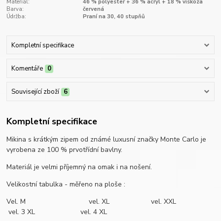
Materiál:
46 % polyester + 36 % acryl + 18 % viskoza
Barva:
červená
Údržba:
Praní na 30, 40 stupňů
Kompletní specifikace
Komentáře
0
Související zboží
6
Kompletní specifikace
Mikina s krátkým zipem od známé luxusní značky Monte Carlo je
vyrobena ze 100 % prvotřídní bavlny.
Materiál je velmi příjemný na omak i na nošení.
Velikostní tabulka - měřeno na ploše :
Vel. M vel. XL vel. XXL
vel. 3 XL vel. 4 XL