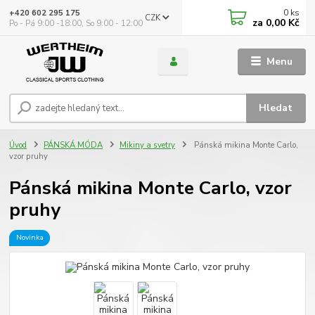
0
ks
+420 602 295 175
CZK
za
0,00 Kč
Po - Pá 9:00 -18:00, So 9:00 - 12:00
Menu
Hledat
Úvod
PÁNSKÁ MÓDA
Mikiny a svetry
Pánská mikina Monte Carlo,
vzor pruhy
Pánská mikina Monte Carlo, vzor
pruhy
Novinka