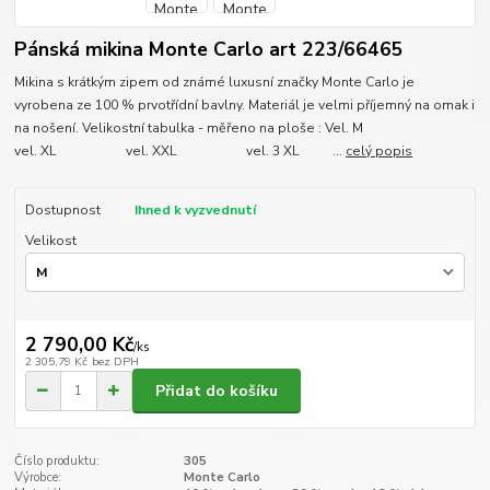
Pánská mikina Monte Carlo art 223/66465
Mikina s krátkým zipem od známé luxusní značky Monte Carlo je
vyrobena ze 100 % prvotřídní bavlny. Materiál je velmi příjemný na omak i
na nošení. Velikostní tabulka - měřeno na ploše : Vel. M
vel. XL vel. XXL vel. 3 XL ...
celý popis
Dostupnost
Ihned k vyzvednutí
Velikost
2 790,00 Kč
/
ks
2 305,79 Kč
bez DPH
Přidat do košíku
Číslo produktu:
305
Výrobce:
Monte Carlo