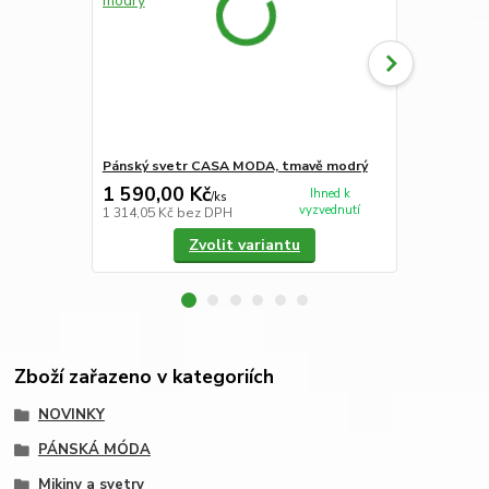
Pánský svetr CASA MODA, tmavě modrý
Pánský sve
1 590,00 Kč
1 590,00
Ihned k
/
ks
vyzvednutí
1 314,05 Kč
bez DPH
1 314,05 Kč
Zvolit variantu
Zboží zařazeno v kategoriích
NOVINKY
PÁNSKÁ MÓDA
Mikiny a svetry