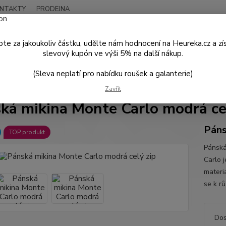
NTAKTY
PRODEJNA
Nevíte
Hledat
+420
te za jakoukoliv částku, udělte nám hodnocení na Heureka.cz a zí
Po - P
slevový kupón ve výši 5% na další nákup.
(Sleva neplatí pro nabídku roušek a galanterie)
PÁNSKÁ MÓDA
Mikiny a svetry
Pánská mikina Monte Carlo modrá cel
Zavřít
ká mikina Monte Carlo modrá ce
Páns
TOP produkt
Pánská
Carlo j
materi
se k rů
Dos