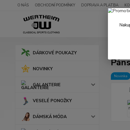
O NÁS
OBCHODNÍ PODMÍNKY
DOPRAVA A PLATBA
KO
Nakup
Úvod
DÁRKOVÉ POUKAZY
Páns
NOVINKY
Novinka
GALANTERIE
VESELÉ PONOŽKY
DÁMSKÁ MÓDA