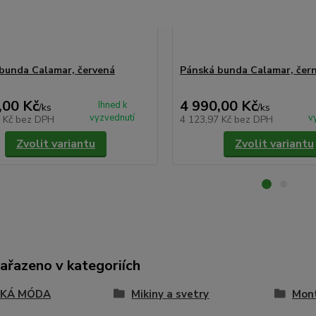
bunda Calamar, červená
Pánská bunda Calamar, čer
,00 Kč
4 990,00 Kč
Ihned k
/
ks
/
ks
vyzvednutí
v
5 Kč
bez DPH
4 123,97 Kč
bez DPH
Zvolit variantu
Zvolit variantu
zařazeno v kategoriích
SKÁ MÓDA
Mikiny a svetry
Mont