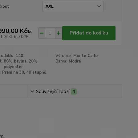
ikost
990,00 Kč
/
ks
Přidat do košíku
71,07 Kč
bez DPH
roduktu:
140
Výrobce:
Monte Carlo
l:
80% bavlna, 20%
Barva:
Modrá
polyester
:
Praní na 30, 40 stupńů
Související zboží
4
cm.