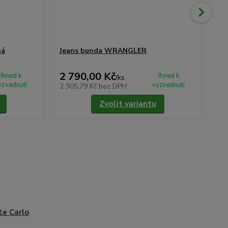
ná
Jeans bunda WRANGLER
Dž
mo
2 790,00 Kč
2 
Ihned k
Ihned k
/
ks
yzvednutí
vyzvednutí
2 305,79 Kč
bez DPH
2 3
Zvolit variantu
e Carlo