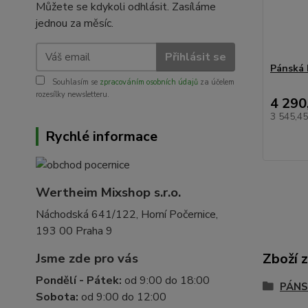
Můžete se kdykoli odhlásit. Zasíláme
jednou za měsíc.
Přihlásit se
Pánská 
Souhlasím se
zpracováním osobních údajů
za účelem
rozesílky newsletteru.
4 290
3 545,4
Rychlé informace
Wertheim Mixshop s.r.o.
Náchodská 641/122, Horní Počernice,
193 00 Praha 9
Zboží 
Jsme zde pro vás
Pondělí - Pátek:
od 9:00 do 18:00
PÁN
Sobota:
od 9:00 do 12:00