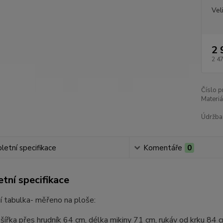
Vel
2 
2 4
Číslo p
Materiá
Údržba
etní specifikace
Komentáře
0
tní specifikace
í tabulka- měřeno na ploše:
 šířka přes hrudník 64 cm, délka mikiny 71 cm, rukáv od krku 84 