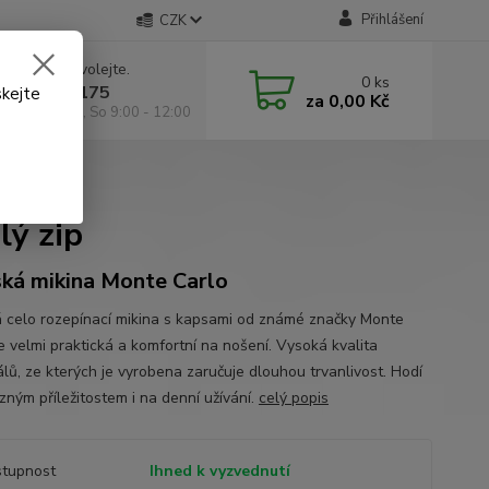
Přihlášení
CZK
 si rady? Zavolejte.
0
ks
 602 295 175
skejte
za
0,00 Kč
á 9:00 -18:00, So 9:00 - 12:00
ý zip
lý zip
ká mikina Monte Carlo
 celo rozepínací mikina s kapsami od známé značky Monte
e velmi praktická a komfortní na nošení. Vysoká kvalita
álů, ze kterých je vyrobena zaručuje dlouhou trvanlivost. Hodí
zným příležitostem i na denní užívání.
celý popis
tupnost
Ihned k vyzvednutí