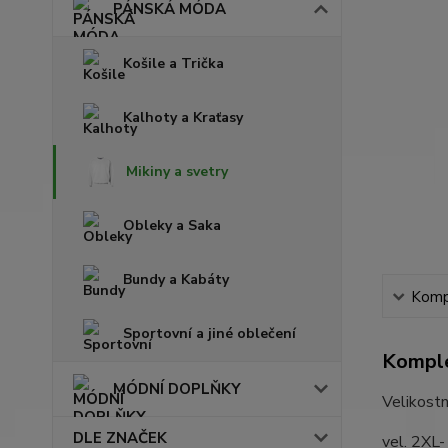
PÁNSKÁ MÓDA
Košile a Trička
Kalhoty a Kraťasy
Mikiny a svetry
Obleky a Saka
Bundy a Kabáty
Kompl
Sportovní a jiné oblečení
Komple
MÓDNÍ DOPLŇKY
Velikostn
DLE ZNAČEK
vel. 2XL-