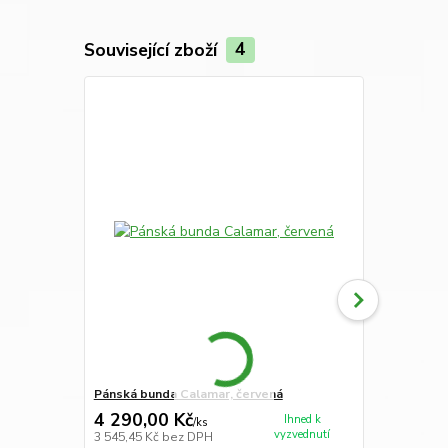
Související zboží
4
Novinka
Pánská bunda Calamar, červená
Pánská bund
4 290,00 Kč
4 990,00
Ihned k
/
ks
vyzvednutí
3 545,45 Kč
bez DPH
4 123,97 Kč