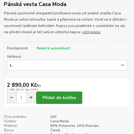
Pánská vesta Casa Moda
Pánská sportovně elegantní prošívaná vesta od známé značky Casa
Moda je velmi lehoučká, teplá a příjemná na nošení. Hodí se k džínám i
sportovně laděným kalhotám. Kapsy jsou praktické s uzavíráním na zip,
na přední straně je též velice užitečná kapsa.
celý popis
Dostupnost
Ihned k vyzvednutí
Velikost
2 890,00 Kč
/
ks
2 388,43 Kč
bez DPH
Přidat do košíku
Číslo produktu:
163
Výrobce:
Casa Moda
Materiál:
90% Polyester, 10% Elastan,
Barva:
Černá