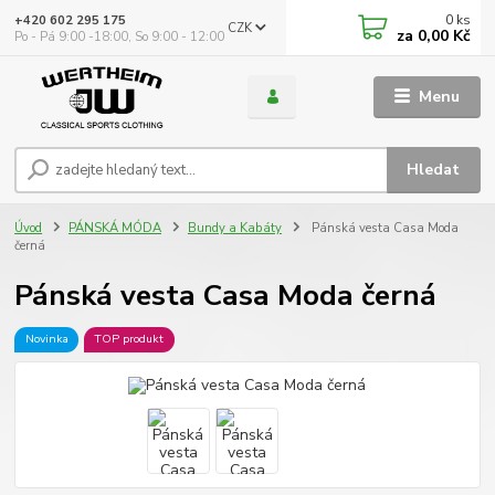
0
ks
+420 602 295 175
CZK
za
0,00 Kč
Po - Pá 9:00 -18:00, So 9:00 - 12:00
Menu
Hledat
Úvod
PÁNSKÁ MÓDA
Bundy a Kabáty
Pánská vesta Casa Moda
černá
Pánská vesta Casa Moda černá
Novinka
TOP produkt