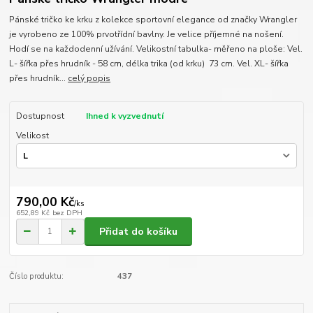
Pánské tričko ke krku z kolekce sportovní elegance od značky Wrangler
je vyrobeno ze 100% prvotřídní bavlny. Je velice příjemné na nošení.
Hodí se na každodenní užívání. Velikostní tabulka- měřeno na ploše: Vel.
L- šířka přes hrudník - 58 cm, délka trika (od krku) 73 cm. Vel. XL- šířka
přes hrudník...
celý popis
Dostupnost
Ihned k vyzvednutí
Velikost
790,00 Kč
/
ks
652,89 Kč
bez DPH
Přidat do košíku
Číslo produktu:
437