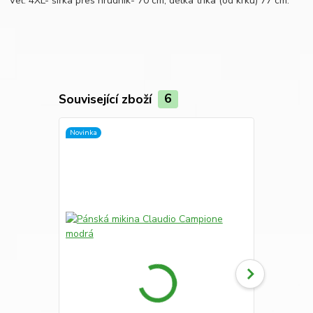
Vel. 4XL- šířka přes hrudník- 70 cm, délka trika (od krku) 77 cm.
Související zboží
6
Novinka
Novinka