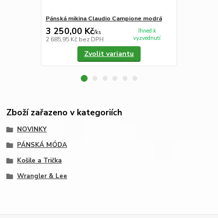
Pánská mikina Claudio Campione modrá
Pánská koši
3 250,00 Kč
2 190,00
Ihned k
/
ks
vyzvednutí
2 685,95 Kč
bez DPH
1 809,92 Kč
Zvolit variantu
Zboží zařazeno v kategoriích
NOVINKY
PÁNSKÁ MÓDA
Košile a Trička
Wrangler & Lee