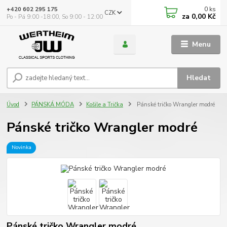
0
ks
+420 602 295 175
CZK
za
0,00 Kč
Po - Pá 9:00 -18:00, So 9:00 - 12:00
Menu
Hledat
Úvod
PÁNSKÁ MÓDA
Košile a Trička
Pánské tričko Wrangler modré
Pánské tričko Wrangler modré
Novinka
Pánské tričko Wrangler modré