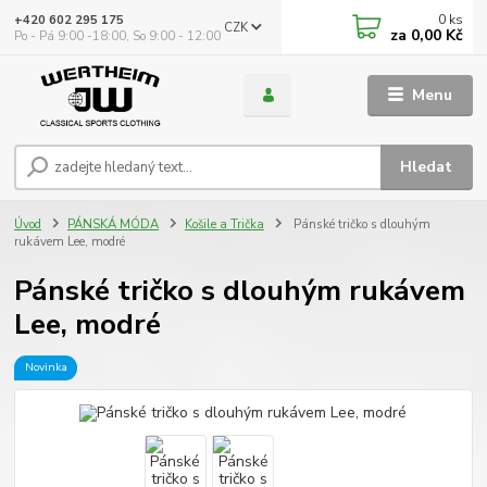
0
ks
+420 602 295 175
CZK
za
0,00 Kč
Po - Pá 9:00 -18:00, So 9:00 - 12:00
Menu
Hledat
Úvod
PÁNSKÁ MÓDA
Košile a Trička
Pánské tričko s dlouhým
rukávem Lee, modré
Pánské tričko s dlouhým rukávem
Lee, modré
Novinka