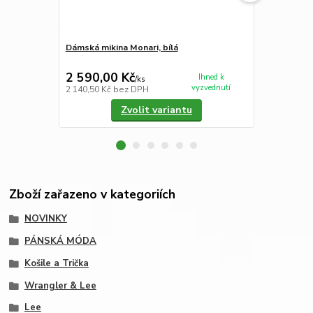
Dámská mikina Monari, bílá
Pánské trič
černé
2 590,00 Kč
1 490,00
Ihned k
/
ks
vyzvednutí
2 140,50 Kč
bez DPH
1 231,40 Kč
Zvolit variantu
Zboží zařazeno v kategoriích
NOVINKY
PÁNSKÁ MÓDA
Košile a Trička
Wrangler & Lee
Lee