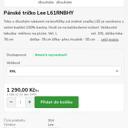
Pánské tričko Lee L61RNBHY
Triko s dlouhým rukávem na knoflíčky od známé značky LEE je vyrobeno z
velmi kvalitní 100% bavlny. Hodí se na každodenní nošení. Velikostní
tabulka- měřeno na ploše: Vel. L vel. XXL délka trika-
76 cm délka- 78 cm šířka- přes hrudník - 55 cm ...
celý popis
Dostupnost
Ihned k vyzvednutí
Velikost
1 290,00 Kč
/
ks
1 066,12 Kč
bez DPH
Přidat do košíku
Číslo produktu:
314
Výrobce:
Lee