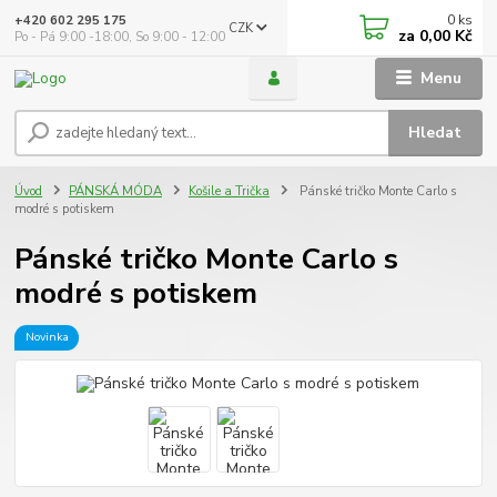
0
ks
+420 602 295 175
CZK
za
0,00 Kč
Po - Pá 9:00 -18:00, So 9:00 - 12:00
Menu
Hledat
Úvod
PÁNSKÁ MÓDA
Košile a Trička
Pánské tričko Monte Carlo s
modré s potiskem
Pánské tričko Monte Carlo s
modré s potiskem
Novinka