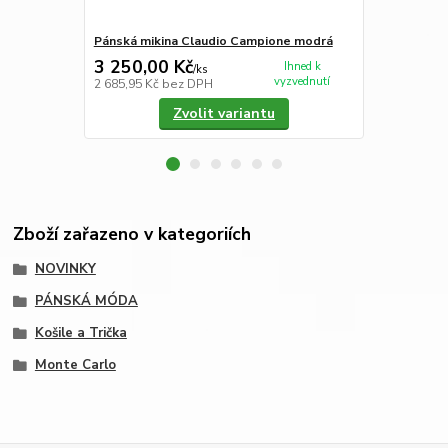
Pánská mikina Claudio Campione modrá
Pánská koši
3 250,00 Kč
2 190,00
Ihned k
/
ks
vyzvednutí
2 685,95 Kč
bez DPH
1 809,92 Kč
Zvolit variantu
Zboží zařazeno v kategoriích
NOVINKY
PÁNSKÁ MÓDA
Košile a Trička
Monte Carlo