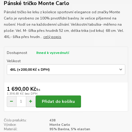
Pánské tričko Monte Carlo
Pánské tričko ke krku z kolekce sportovní elegance od značky Monte
Carlo je vyrobeno ze 100% prvotřídní bavlny. Je velice příjemné na
nošení. Hodí se na každodenní užívání. Velikostní tabulka- měřeno na
ploše: Vel. M- šířka přes hrudník 52 cm, délka trika (od krku) 68 cm. Vel.
4XL- šířka přes hrudn...
celý popis
Dostupnost
Ihned k vyzvednutí
Velikost
1 690,00 Kč
/
ks
1 396,69 Kč
bez DPH
Přidat do košíku
Číslo produktu:
438
Výrobce:
Monte Carlo
Materiál:
95% Bavlna, 5% elastan