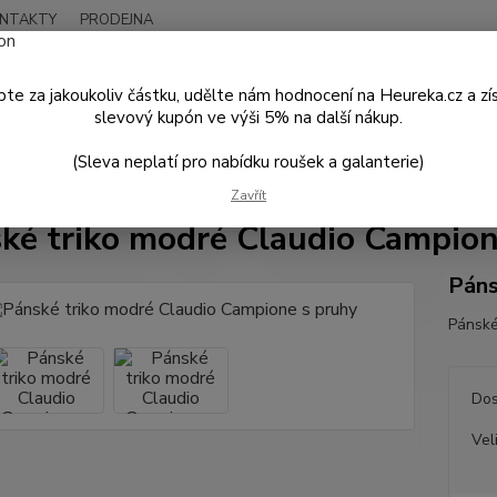
NTAKTY
PRODEJNA
Nevíte
Hledat
+420
te za jakoukoliv částku, udělte nám hodnocení na Heureka.cz a zí
Po - P
slevový kupón ve výši 5% na další nákup.
(Sleva neplatí pro nabídku roušek a galanterie)
PÁNSKÁ MÓDA
Košile a Trička
Pánské triko modré Claudio Campion
Zavřít
ké triko modré Claudio Campion
Páns
Pánské
Dos
Vel