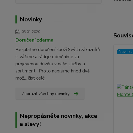
Novinky
03.01.2020
Souvise
Doručení zdarma
Bezplatné doručení zboží Svých zákazníků
Novinka
si vážíme a rádi je odměníme za
projevenou důvěru v naše služby a
sortiment. Proto nabízíme hned dvě
mož...
číst celé
Zobrazit všechny novinky
Nepropásněte novinky, akce
a slevy!