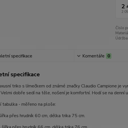
2 
2 0
Číslo p
Materiá
Údržba
etní specifikace
Komentáře
0
tní specifikace
uxusní triko s límečkem od známé značky Claudio Campione je v
 Velmi dobře sedí na těle, nošení je komfortní. Hodí se na denní u
í tabulka - měřeno na ploše:
 šířka přes hrudník 60 cm, délka trika 75 cm.
- šířka přes hrudník 66 cm, délka trika 76 cm.