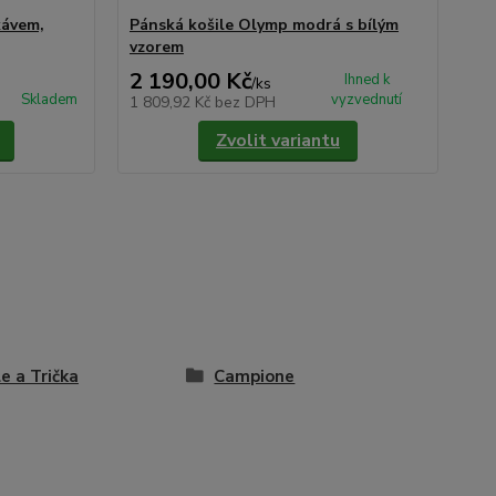
kávem,
Pánská košile Olymp modrá s bílým
Pá
vzorem
vz
2 190,00 Kč
2 
Ihned k
/
ks
Skladem
vyzvednutí
1 809,92 Kč
bez DPH
1 8
Zvolit variantu
le a Trička
Campione