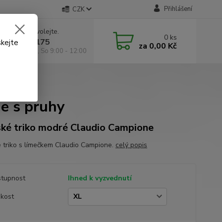
Přihlášení
CZK
 si rady? Zavolejte.
0
ks
 602 295 175
skejte
za
0,00 Kč
á 9:00 -18:00, So 9:00 - 12:00
e s pruhy
e s pruhy
ké triko modré Claudio Campione
 triko s límečkem Claudio Campione.
celý popis
tupnost
Ihned k vyzvednutí
ikost