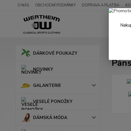
O NÁS
OBCHODNÍ PODMÍNKY
DOPRAVA A PLATBA
KO
Nakup
Úvod
DÁRKOVÉ POUKAZY
Páns
NOVINKY
GALANTERIE
VESELÉ PONOŽKY
DÁMSKÁ MÓDA