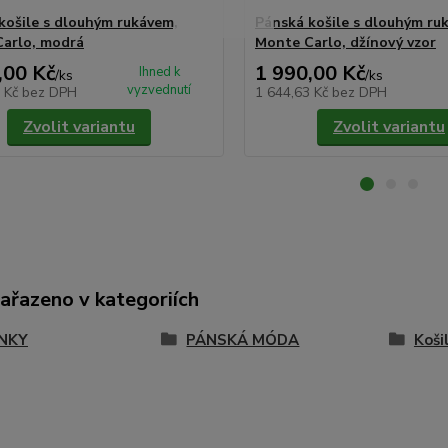
košile s dlouhým rukávem,
Pánská košile s dlouhým ru
arlo, modrá
Monte Carlo, džínový vzor
,00 Kč
1 990,00 Kč
Ihned k
/
ks
/
ks
vyzvednutí
5 Kč
bez DPH
1 644,63 Kč
bez DPH
Zvolit variantu
Zvolit variantu
zařazeno v kategoriích
NKY
PÁNSKÁ MÓDA
Koši