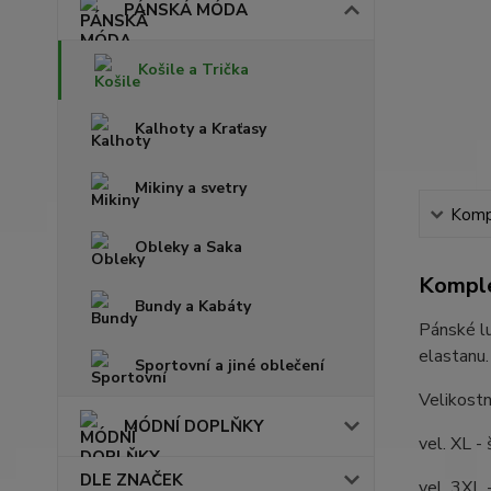
PÁNSKÁ MÓDA
Košile a Trička
Kalhoty a Kraťasy
Mikiny a svetry
Kompl
Obleky a Saka
Komple
Bundy a Kabáty
Pánské l
elastanu.
Sportovní a jiné oblečení
Velikostn
MÓDNÍ DOPLŇKY
vel. XL -
DLE ZNAČEK
vel. 3XL 