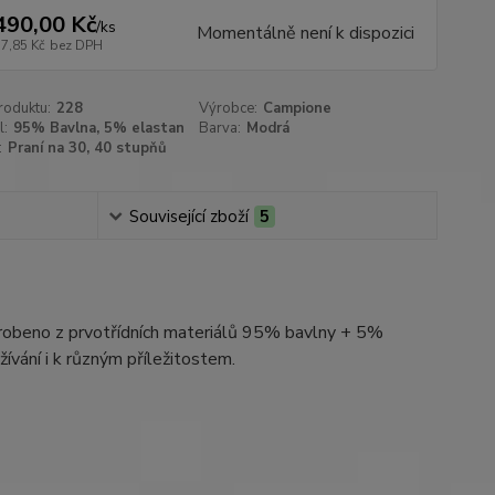
490,00 Kč
/
ks
Momentálně není k dispozici
57,85 Kč
bez DPH
roduktu:
228
Výrobce:
Campione
l:
95% Bavlna, 5% elastan
Barva:
Modrá
:
Praní na 30, 40 stupňů
Související zboží
5
yrobeno z prvotřídních materiálů 95% bavlny + 5%
žívání i k různým příležitostem.