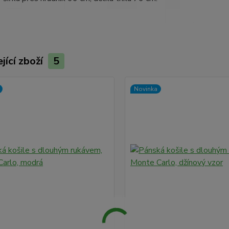
jící zboží
5
Novinka