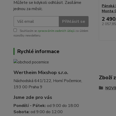
Můžete se kdykoli odhlásit. Zasíláme
Pánská 
jednou za měsíc.
Monte C
2 490
Přihlásit se
2 057,8
Souhlasím se
zpracováním osobních údajů
za účelem
rozesílky newsletteru.
Rychlé informace
Wertheim Mixshop s.r.o.
Zboží 
Náchodská 641/122, Horní Počernice,
193 00 Praha 9
NOVI
Jsme zde pro vás
Pondělí - Pátek:
od 9:00 do 18:00
Sobota:
od 9:00 do 12:00