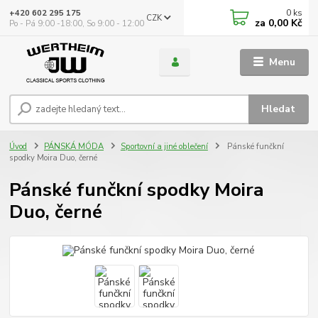
0
ks
+420 602 295 175
CZK
za
0,00 Kč
Po - Pá 9:00 -18:00, So 9:00 - 12:00
Menu
Hledat
Úvod
PÁNSKÁ MÓDA
Sportovní a jiné oblečení
Pánské funčkní
spodky Moira Duo, černé
Pánské funčkní spodky Moira
Duo, černé