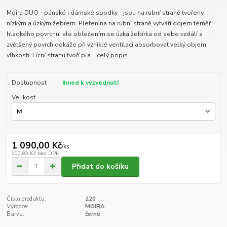
Moira DUO - pánské i dámské spodky - jsou na rubní straně tvořeny
nízkým a úzkým žebrem. Pletenina na rubní straně vytváří dojem téměř
hladkého povrchu, ale oblečením se úzká žebírka od sebe vzdálí a
zvětšený povrch dokáže při vzniklé ventilaci absorbovat velký objem
vlhkosti. Lícní stranu tvoří pla...
celý popis
Dostupnost
Ihned k vyzvednutí
Velikost
1 090,00 Kč
/
ks
900,83 Kč
bez DPH
Přidat do košíku
Číslo produktu:
220
Výrobce:
MOIRA
Barva:
černé