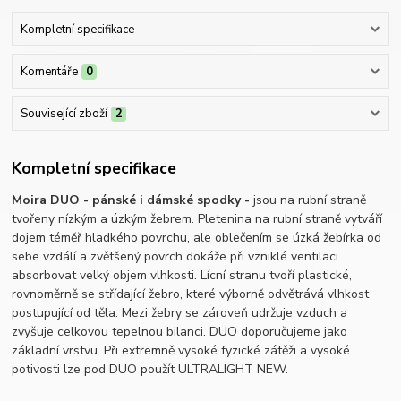
Kompletní specifikace
Komentáře
0
Související zboží
2
Kompletní specifikace
Moira DUO - pánské i dámské spodky -
jsou na rubní straně
tvořeny nízkým a úzkým žebrem. Pletenina na rubní straně vytváří
dojem téměř hladkého povrchu, ale oblečením se úzká žebírka od
sebe vzdálí a zvětšený povrch dokáže při vzniklé ventilaci
absorbovat velký objem vlhkosti. Lícní stranu tvoří plastické,
rovnoměrně se střídající žebro, které výborně odvětrává vlhkost
postupující od těla. Mezi žebry se zároveň udržuje vzduch a
zvyšuje celkovou tepelnou bilanci. DUO doporučujeme jako
základní vrstvu. Při extremně vysoké fyzické zátěži a vysoké
potivosti lze pod DUO použít ULTRALIGHT NEW.