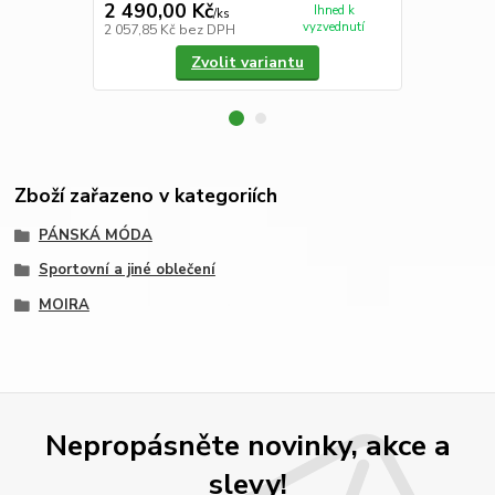
2 490,00 Kč
2 290,00
Ihned k
/
ks
vyzvednutí
2 057,85 Kč
bez DPH
1 892,56 Kč
Zvolit variantu
Zboží zařazeno v kategoriích
PÁNSKÁ MÓDA
Sportovní a jiné oblečení
MOIRA
Nepropásněte novinky, akce a
slevy!