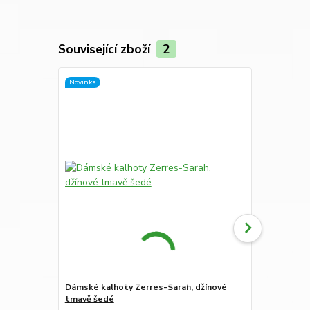
Související zboží
2
Novinka
Dámské kalhoty Zerres-Sarah, džínové
Dámské kalh
tmavě šedé
šedé