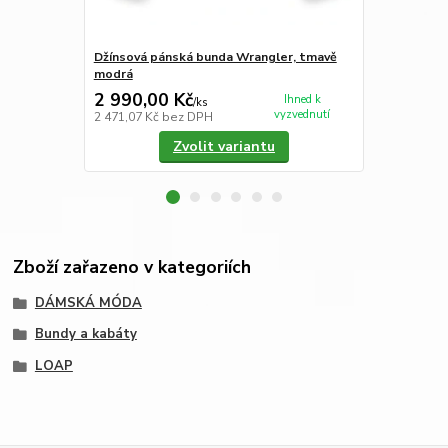
Džínsová pánská bunda Wrangler, tmavě
Dámské kalh
modrá
2 990,00 Kč
2 490,00
Ihned k
/
ks
vyzvednutí
2 471,07 Kč
bez DPH
2 057,85 Kč
Zvolit variantu
Zboží zařazeno v kategoriích
DÁMSKÁ MÓDA
Bundy a kabáty
LOAP