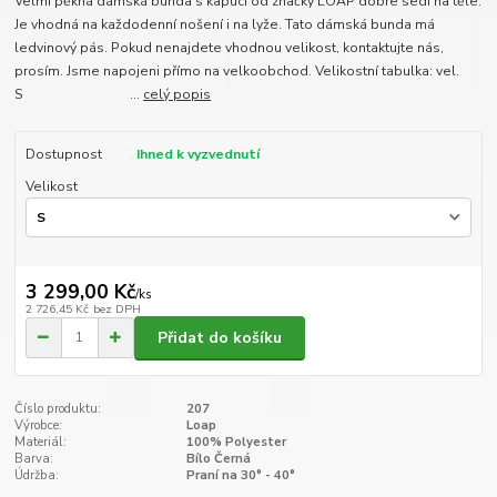
Velmi pěkná dámská bunda s kapucí od značky LOAP dobře sedí na těle.
Je vhodná na každodenní nošení i na lyže. Tato dámská bunda má
ledvinový pás. Pokud nenajdete vhodnou velikost, kontaktujte nás,
prosím. Jsme napojeni přímo na velkoobchod. Velikostní tabulka: vel.
S ...
celý popis
Dostupnost
Ihned k vyzvednutí
Velikost
3 299,00 Kč
/
ks
2 726,45 Kč
bez DPH
Přidat do košíku
Číslo produktu:
207
Výrobce:
Loap
Materiál:
100% Polyester
Barva:
Bílo Černá
Údržba:
Praní na 30° - 40°