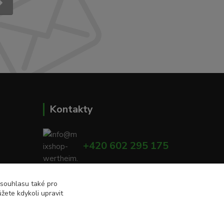
Kontakty
+420 602 295 175
00
info@mixshop-wertheim.cz
 souhlasu také pro
žete kdykoli upravit