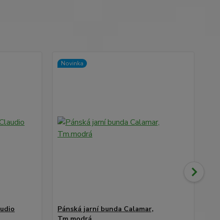
Novinka
audio
Pánská jarní bunda Calamar,
Dž
Tm.modrá
Gr