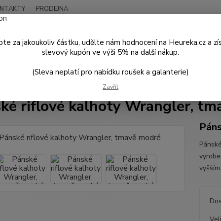
NTAKTY
PRODEJNA
Nevíte
Hledat
+420
te za jakoukoliv částku, udělte nám hodnocení na Heureka.cz a zí
Po - P
slevový kupón ve výši 5% na další nákup.
(Sleva neplatí pro nabídku roušek a galanterie)
PÁNSKÁ MÓDA
Kalhoty a Kraťasy
Pánské riflové kalhoty Wrangler,
Zavřít
ké riflové kalhoty Wrangler, t
Páns
Pánské
vyrobe
vyšším
Dos
Vel