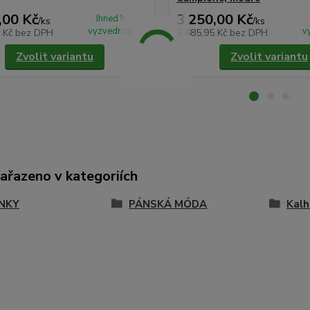
,00 Kč
3 250,00 Kč
Ihned k
/
ks
/
ks
vyzvednutí
v
7 Kč
bez DPH
2 685,95 Kč
bez DPH
Zvolit variantu
Zvolit variantu
zařazeno v kategoriích
NKY
PÁNSKÁ MÓDA
Kalh