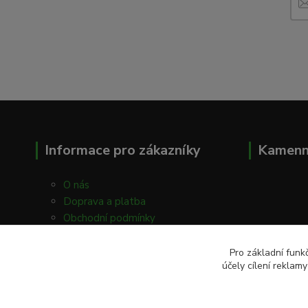
Informace pro zákazníky
Kamenn
O nás
Doprava a platba
Obchodní podmínky
Kontakty
Prodejna
Pro základní funk
účely cílení reklam