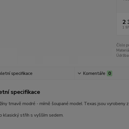
2 
1 9
Číslo p
Materiá
Údržba
etní specifikace
Komentáře
0
tní specifikace
žíny tmavě modré - mírně šoupané model Texas jsou vyrobeny 
o klasický střih s vyšším sedem.