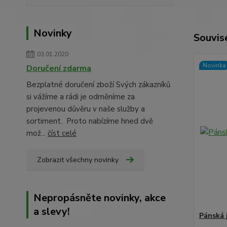
Novinky
Souvise
03.01.2020
Novinka
Doručení zdarma
Bezplatné doručení zboží Svých zákazníků
si vážíme a rádi je odměníme za
projevenou důvěru v naše služby a
sortiment. Proto nabízíme hned dvě
mož...
číst celé
Zobrazit všechny novinky
Nepropásněte novinky, akce
a slevy!
Pánská 