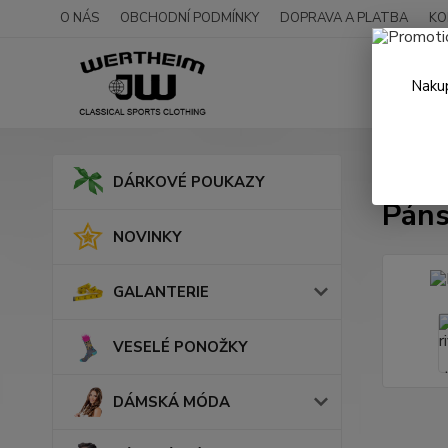
O NÁS
OBCHODNÍ PODMÍNKY
DOPRAVA A PLATBA
KO
Nakup
Úvod
DÁRKOVÉ POUKAZY
Páns
NOVINKY
GALANTERIE
VESELÉ PONOŽKY
DÁMSKÁ MÓDA