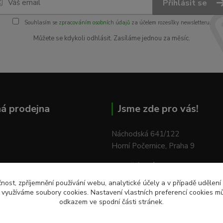
Přihlásit se
Souhlasím se
zpracováním osobních údajů
za účelem rozesílky newsletteru.
Můžete se kdykoli odhlásit. Zasíláme jednou za měsíc.
á prodejna
Jsme zde pro vás!
Náchodská 641/122
Horní Počernice, Praha 9
Pondělí - Pátek:
od 9:00 do 18:
Sobota:
od 9:00 do 12:00
čnost, zpříjemnění používání webu, analytické účely a v případě udělení
y využíváme soubory cookies. Nastavení vlastních preferencí cookies mů
odkazem ve spodní části stránek.