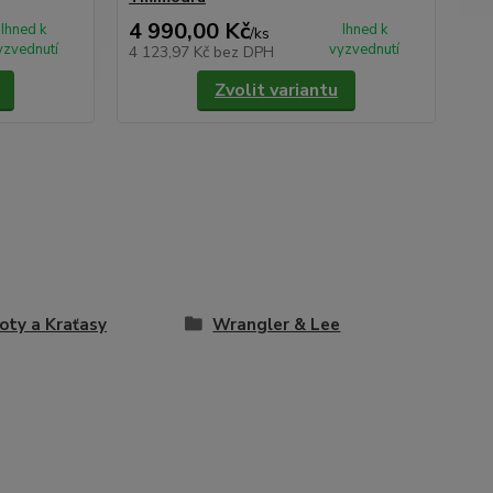
4 990,00 Kč
2 
Ihned k
Ihned k
/
ks
yzvednutí
vyzvednutí
4 123,97 Kč
bez DPH
1 8
Zvolit variantu
oty a Kraťasy
Wrangler & Lee