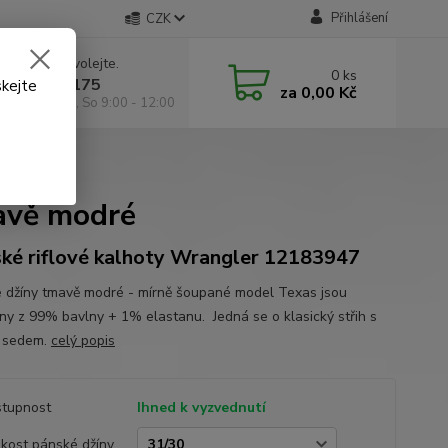
Přihlášení
CZK
 si rady? Zavolejte.
0
ks
 602 295 175
skejte
za
0,00 Kč
á 9:00 -18:00, So 9:00 - 12:00
 tmavě modré
mavě modré
ké riflové kalhoty Wrangler 12183947
 džíny tmavě modré - mírně šoupané model Texas jsou
ny z 99% bavlny + 1% elastanu. Jedná se o klasický střih s
 sedem.
celý popis
tupnost
Ihned k vyzvednutí
ikost pánské džíny