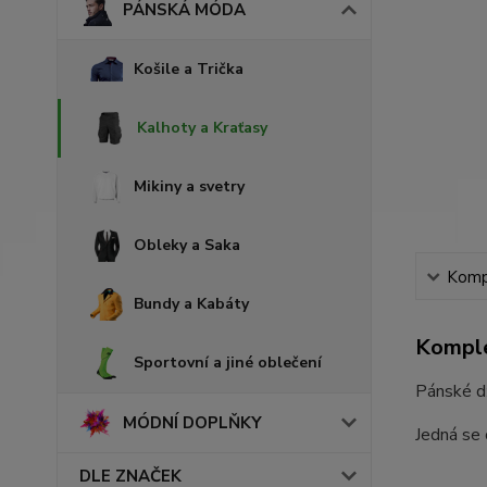
PÁNSKÁ MÓDA
Košile a Trička
Kalhoty a Kraťasy
Mikiny a svetry
Obleky a Saka
Kompl
Bundy a Kabáty
Komple
Sportovní a jiné oblečení
Pánské d
MÓDNÍ DOPLŇKY
Jedná se 
DLE ZNAČEK