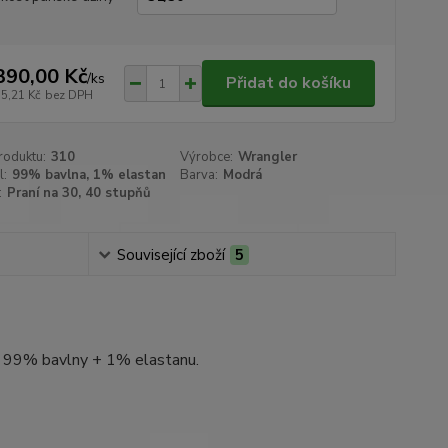
390,00 Kč
/
ks
Přidat do košíku
75,21 Kč
bez DPH
roduktu:
310
Výrobce:
Wrangler
l:
99% bavlna, 1% elastan
Barva:
Modrá
:
Praní na 30, 40 stupňů
Související zboží
5
z 99% bavlny + 1% elastanu.