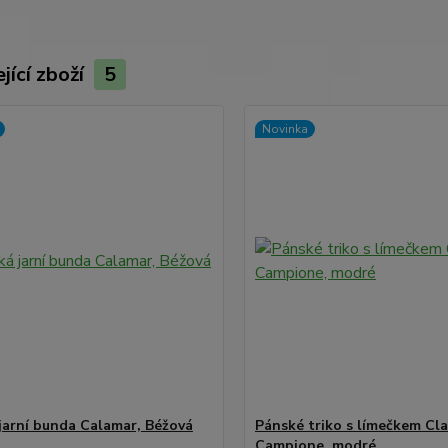
jící zboží
5
Novinka
jarní bunda Calamar, Béžová
Pánské triko s límečkem Cl
Campione, modré