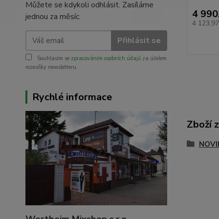
Můžete se kdykoli odhlásit. Zasíláme
4 990
jednou za měsíc.
4 123,9
Přihlásit se
Souhlasím se
zpracováním osobních údajů
za účelem
rozesílky newsletteru.
Rychlé informace
Zboží 
NOVI