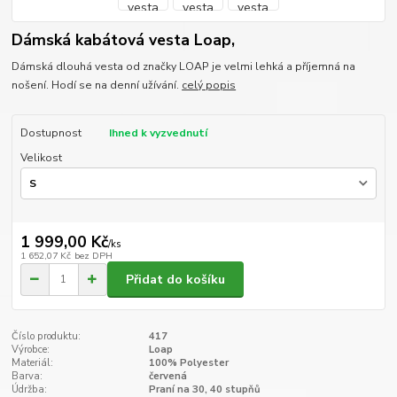
Dámská kabátová vesta Loap,
Dámská dlouhá vesta od značky LOAP je velmi lehká a příjemná na
nošení. Hodí se na denní užívání.
celý popis
Dostupnost
Ihned k vyzvednutí
Velikost
1 999,00 Kč
/
ks
1 652,07 Kč
bez DPH
Přidat do košíku
Číslo produktu:
417
Výrobce:
Loap
Materiál:
100% Polyester
Barva:
červená
Údržba:
Praní na 30, 40 stupňů