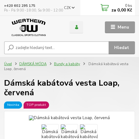
0
ks
+420 602 295 175
CZK
za
0,00 Kč
Po - Pá 9:00 -18:00, So 9:00 - 12:00
Menu
Hledat
Úvod
DÁMSKÁ MÓDA
Bundy a kabáty
Dámská kabátová vesta
Loap, červená
Dámská kabátová vesta Loap,
červená
Novinka
TOP produkt