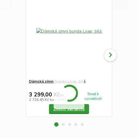
Dámská zimní bunda Loap, bílá
Pánské trik
pruhy
3 299,00 Kč
2 490,00
Ihned k
/
ks
vyzvednutí
2 726,45 Kč
bez DPH
2 057,85 Kč
Zvolit variantu