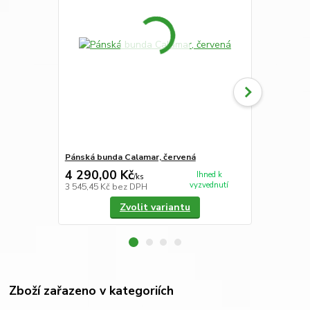
Pánská bunda Calamar, červená
Pánská bund
4 290,00 Kč
4 990,00
Ihned k
/
ks
vyzvednutí
3 545,45 Kč
bez DPH
4 123,97 Kč
Zvolit variantu
Zboží zařazeno v kategoriích