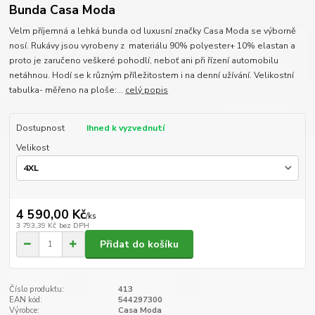
Bunda Casa Moda
Velm příjemná a lehká bunda od luxusní značky Casa Moda se výborně
nosí. Rukávy jsou vyrobeny z materiálu 90% polyester+ 10% elastan a
proto je zaručeno veškeré pohodlí, neboť ani při řízení automobilu
netáhnou. Hodí se k různým příležitostem i na denní užívání. Velikostní
tabulka- měřeno na ploše:...
celý popis
Dostupnost
Ihned k vyzvednutí
Velikost
4 590,00 Kč
/
ks
3 793,39 Kč
bez DPH
Přidat do košíku
Číslo produktu:
413
EAN kód:
544297300
Výrobce:
Casa Moda