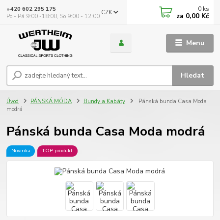
0
ks
+420 602 295 175
CZK
za
0,00 Kč
Po - Pá 9:00 -18:00, So 9:00 - 12:00
Menu
Hledat
Úvod
PÁNSKÁ MÓDA
Bundy a Kabáty
Pánská bunda Casa Moda
modrá
Pánská bunda Casa Moda modrá
Novinka
TOP produkt