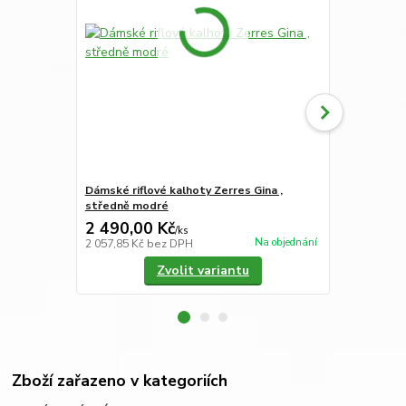
Dámské riflové kalhoty Zerres Gina ,
Dámské stre
středně modré
tmavě modr
2 490,00 Kč
2 290,00
/
ks
Na objednání
2 057,85 Kč
bez DPH
1 892,56 Kč
Zvolit variantu
Zboží zařazeno v kategoriích