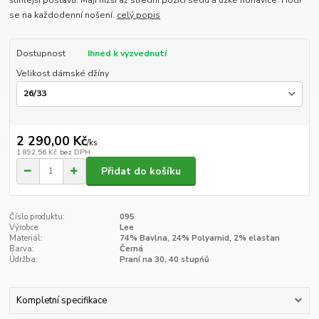
štíhlejší postavu. Mají nižší až střední pozici sedu a úzké nohavice. Hodí
se na každodenní nošení.
celý popis
Dostupnost
Ihned k vyzvednutí
Velikost dámské džíny
2 290,00 Kč
/
ks
1 892,56 Kč
bez DPH
Přidat do košíku
Číslo produktu:
095
Výrobce:
Lee
Materiál:
74% Bavlna, 24% Polyamid, 2% elastan
Barva:
Černá
Údržba:
Praní na 30, 40 stupńů
Kompletní specifikace