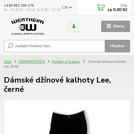
0
ks
+420 602 295 175
CZK
za
0,00 Kč
Po - Pá 9:00 -18:00, So 9:00 - 12:00
Menu
Hledat
Úvod
DÁMSKÁ MÓDA
Kalhoty a Kraťasy
Dámské džínové kalhoty
Lee, černé
Dámské džínové kalhoty Lee,
černé