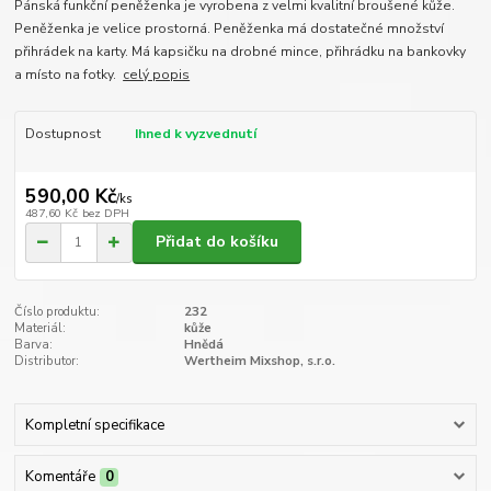
Pánská funkční peněženka je vyrobena z velmi kvalitní broušené kůže.
Peněženka je velice prostorná. Peněženka má dostatečné množství
přihrádek na karty. Má kapsičku na drobné mince, přihrádku na bankovky
a místo na fotky.
celý popis
Dostupnost
Ihned k vyzvednutí
590,00 Kč
/
ks
487,60 Kč
bez DPH
Přidat do košíku
Číslo produktu:
232
Materiál:
kůže
Barva:
Hnědá
Distributor:
Wertheim Mixshop, s.r.o.
Kompletní specifikace
Komentáře
0