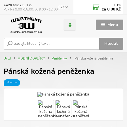
0
ks
+420 602 295 175
CZK
za
0,00 Kč
Po - Pá 9:00 -18:00, So 9:00 - 12:00
Menu
Hledat
Úvod
MÓDNÍ DOPLŇKY
Peněženky
Pánská kožená peněženka
Pánská kožená peněženka
Novinka