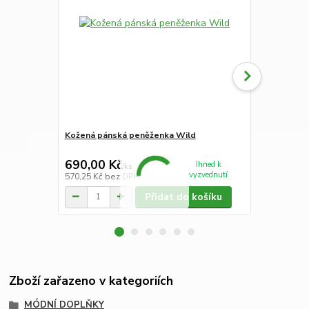
Kožená pánská peněženka Wild
Kapesníky d
690,00 Kč
170,00 K
Ihned k
/
ks
vyzvednutí
570,25 Kč
bez DPH
140,50 Kč
be
Přidat do košíku
Zboží zařazeno v kategoriích
MÓDNÍ DOPLŇKY