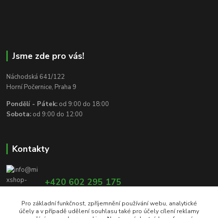
Jsme zde pro vás!
Náchodská 641/122
Horní Počernice, Praha 9
Pondělí - Pátek:
od 9:00 do 18:00
Sobota:
od 9:00 do 12:00
Kontakty
+420 602 295 175
Pro základní funkčnost, zpříjemnění používání webu, analytické
účely a v případě udělení souhlasu také pro účely cílení reklamy
info@mixshop-wertheim.cz