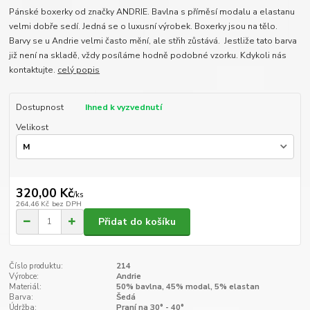
Pánské boxerky od značky ANDRIE. Bavlna s příměsí modalu a elastanu
velmi dobře sedí. Jedná se o luxusní výrobek. Boxerky jsou na tělo.
Barvy se u Andrie velmi často mění, ale střih zůstává. Jestliže tato barva
již není na skladě, vždy posíláme hodně podobné vzorku. Kdykoli nás
kontaktujte.
celý popis
Dostupnost
Ihned k vyzvednutí
Velikost
320,00 Kč
/
ks
264,46 Kč
bez DPH
Přidat do košíku
Číslo produktu:
214
Výrobce:
Andrie
Materiál:
50% bavlna, 45% modal, 5% elastan
Barva:
Šedá
Údržba:
Praní na 30° - 40°