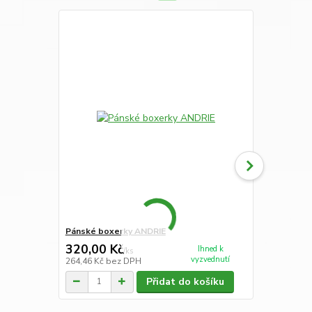
Pánské boxerky ANDRIE
Pánské tren
320,00 Kč
295,00 K
Ihned k
/
ks
vyzvednutí
264,46 Kč
bez DPH
243,80 Kč
be
Přidat do košíku