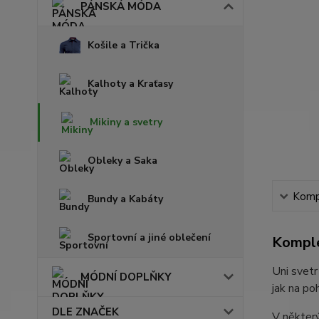
PÁNSKÁ MÓDA
Košile a Trička
Kalhoty a Kraťasy
Mikiny a svetry
Obleky a Saka
Kompl
Bundy a Kabáty
Sportovní a jiné oblečení
Komple
Uni svetr
MÓDNÍ DOPLŇKY
jak na po
DLE ZNAČEK
V některý