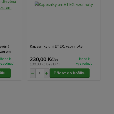
evěná
Kapesníky uni ETEX, vzor noty
 vzorem
230,00 Kč
Ihned k
Ihned k
/
ks
yzvednutí
vyzvednutí
190,08 Kč
bez DPH
šíku
Přidat do košíku