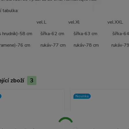
í tabulka:
.M vel.L vel.Xl vel.XXL 
řes hrudník)-58 cm šířka-62 cm šířka-63 cm šířk
od ramene)-76 cm rukáv-77 cm rukáv-78 cm rukáv
jící zboží
3
Novinka