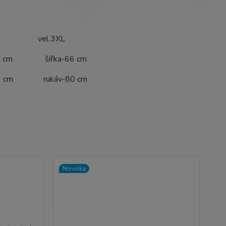
vel.3XL
a-64 cm šířka-66 cm
-79 cm rukáv-80 cm
Novinka