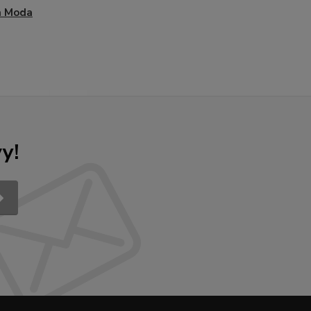
a Moda
y!