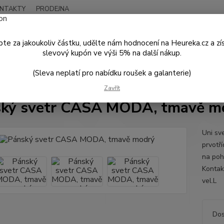
NTAKTY
PRODEJNA
Nevíte
Hledat
+420
te za jakoukoliv částku, udělte nám hodnocení na Heureka.cz a zí
Po - P
slevový kupón ve výši 5% na další nákup.
(Sleva neplatí pro nabídku roušek a galanterie)
PÁNSKÁ MÓDA
Mikiny a svetry
Pánský svetr CASA MODA, tmavě m
Zavřít
ký svetr CASA MODA, tmavě m
Uni sv
prvotří
na poh
Kont
vel
Dos