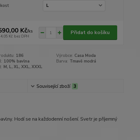
ikost
590,00 Kč
/
ks
Přidat do košíku
14,05 Kč
bez DPH
roduktu:
186
Výrobce:
Casa Moda
l:
100% bavlna
Barva:
Tmavě modrá
t:
M, L, XL, XXL, XXXL
Související zboží
3
lny. Hodí se na každodenní nošení. Svetr je příjemný