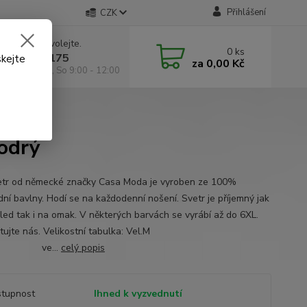
Přihlášení
CZK
 si rady? Zavolejte.
0
ks
 602 295 175
skejte
za
0,00 Kč
á 9:00 -18:00, So 9:00 - 12:00
odrý
odrý
etr od německé značky Casa Moda je vyroben ze 100%
dní bavlny. Hodí se na každodenní nošení. Svetr je příjemný jak
led tak i na omak. V některých barvách se vyrábí až do 6XL.
aktujte nás. Velikostní tabulka: Vel.M
.L ve...
celý popis
tupnost
Ihned k vyzvednutí