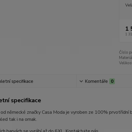
Vel
1 
1 3
Číslo p
Materiá
Velikos
etní specifikace
Komentáře
0
tní specifikace
 od německé značky Casa Moda je vyroben ze 100% prvotřídní bav
hled tak i na omak.
ch barvách se vyrábí až do 6XL. Kontaktujte nás.