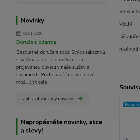
Velikostn
Novinky
Vel
03.01.2020
šířka(p
Doručení zdarma
rukáv(
Bezplatné doručení zboží Svých zákazníků
si vážíme a rádi je odměníme za
projevenou důvěru v naše služby a
sortiment. Proto nabízíme hned dvě
mož...
číst celé
Souvise
Zobrazit všechny novinky
Novinka
Nepropásněte novinky, akce
a slevy!