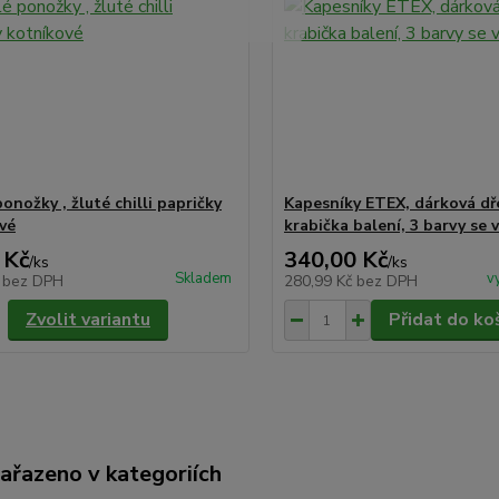
onožky , žluté chilli papričky
Kapesníky ETEX, dárková dř
vé
krabička balení, 3 barvy se
 Kč
340,00 Kč
/
ks
/
ks
Skladem
v
č
bez DPH
280,99 Kč
bez DPH
Zvolit variantu
Přidat do ko
zařazeno v kategoriích