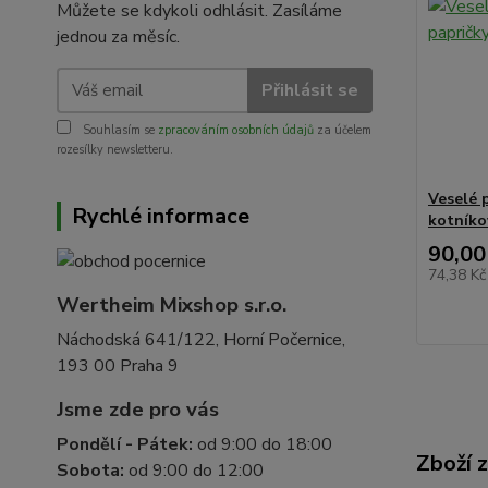
Můžete se kdykoli odhlásit. Zasíláme
jednou za měsíc.
Přihlásit se
Souhlasím se
zpracováním osobních údajů
za účelem
rozesílky newsletteru.
Veselé p
Rychlé informace
kotníko
90,00
74,38 K
Wertheim Mixshop s.r.o.
Náchodská 641/122, Horní Počernice,
193 00 Praha 9
Jsme zde pro vás
Pondělí - Pátek:
od 9:00 do 18:00
Zboží 
Sobota:
od 9:00 do 12:00