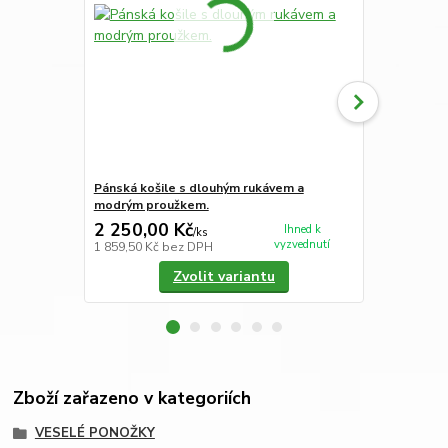
Pánská košile s dlouhým rukávem a
Pánská koši
modrým proužkem.
modrým pr
2 250,00 Kč
2 490,00
Ihned k
/
ks
vyzvednutí
1 859,50 Kč
bez DPH
2 057,85 Kč
Zvolit variantu
Zboží zařazeno v kategoriích
VESELÉ PONOŽKY