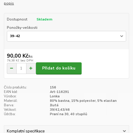
popis
Dostupnost
Skladem
Ponožky-velikosti
90,00 Kč
/
ks
74,38 Kč
bez DPH
Přidat do košíku
Číslo produktu:
156
EAN kód:
Art-116291
Výrobce:
Lonka
Materiál:
80% bavlna, 15% polyester, 5% elastan
Barva:
žlutá
Velikost:
39/42,43/46
Údržba:
Praní na 30, 40 stupňů
Kompletní specifikace