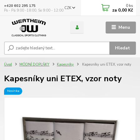
0
ks
+420 602 295 175
CZK
za
0,00 Kč
Po - Pá 9:00 -18:00, So 9:00 - 12:00
Menu
Hledat
Úvod
MÓDNÍ DOPLŇKY
Kapesníky
Kapesníky uni ETEX, vzor noty
Kapesníky uni ETEX, vzor noty
Novinka