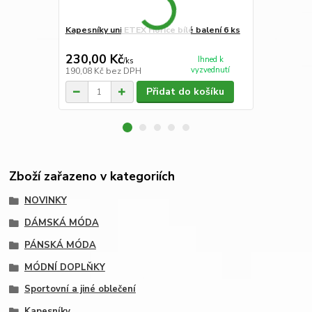
Kapesníky uni ETEX Hořice bílé balení 6 ks
Kapesníky p
kusů
230,00 Kč
230,00 K
Ihned k
/
ks
vyzvednutí
190,08 Kč
bez DPH
190,08 Kč
be
Přidat do košíku
Zboží zařazeno v kategoriích
NOVINKY
DÁMSKÁ MÓDA
PÁNSKÁ MÓDA
MÓDNÍ DOPLŇKY
Sportovní a jiné oblečení
Kapesníky