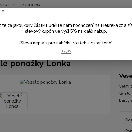
NTAKTY
PRODEJNA
Nevíte
Hledat
+420
te za jakoukoliv částku, udělte nám hodnocení na Heureka.cz a zí
Po - P
slevový kupón ve výši 5% na další nákup.
(Sleva neplatí pro nabídku roušek a galanterie)
VESELÉ PONOŽKY
Veselé ponožky Lonka
Zavřít
lé ponožky Lonka
Vese
Velmi 
těmito
Barvy 
Dos
Pon