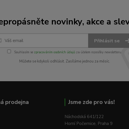
epropásněte novinky, akce a slev
Přihlásit se
Souhlasím se
zpracováním osobních údajů
za účelem rozesílky newsletteru.
Můžete se kdykoli odhlásit. Zasíláme jednou za měsíc.
á prodejna
Jsme zde pro vás!
Náchodská 641/122
Horní Počernice, Praha 9