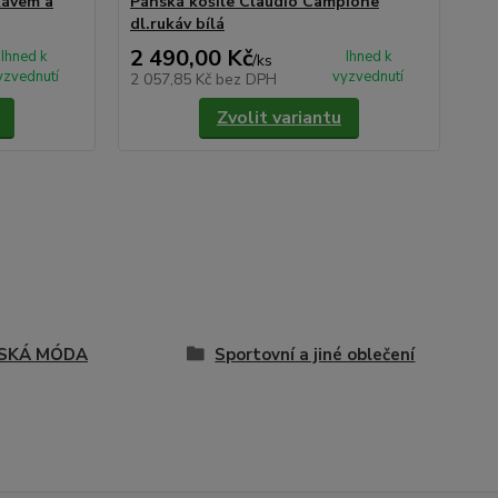
kávem a
Pánská košile Claudio Campione
Ve
dl.rukáv bílá
2 490,00 Kč
95
Ihned k
Ihned k
/
ks
yzvednutí
vyzvednutí
2 057,85 Kč
bez DPH
78
Zvolit variantu
SKÁ MÓDA
Sportovní a jiné oblečení