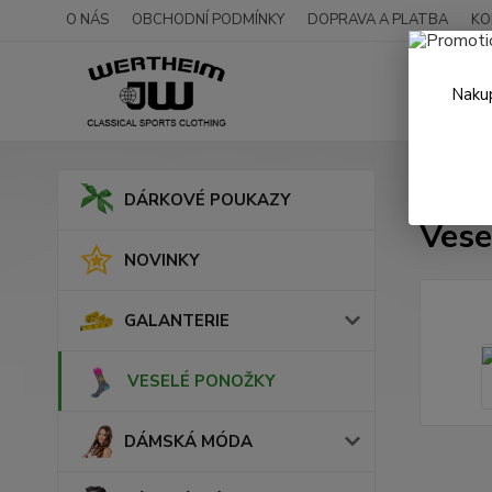
O NÁS
OBCHODNÍ PODMÍNKY
DOPRAVA A PLATBA
KO
Nakup
Úvod
DÁRKOVÉ POUKAZY
Vese
NOVINKY
GALANTERIE
VESELÉ PONOŽKY
DÁMSKÁ MÓDA