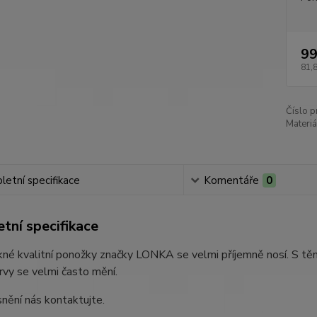
99
81,
Číslo p
Materiá
etní specifikace
Komentáře
0
tní specifikace
né kvalitní ponožky značky LONKA se velmi příjemně nosí. S těm
rvy se velmi často mění.
nění nás kontaktujte.