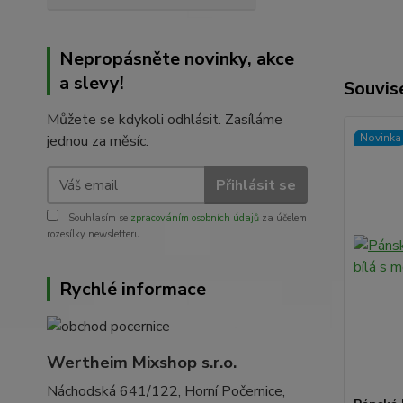
Nepropásněte novinky, akce
a slevy!
Souvise
Můžete se kdykoli odhlásit. Zasíláme
Novinka
jednou za měsíc.
Přihlásit se
Souhlasím se
zpracováním osobních údajů
za účelem
rozesílky newsletteru.
Rychlé informace
Wertheim Mixshop s.r.o.
Náchodská 641/122, Horní Počernice,