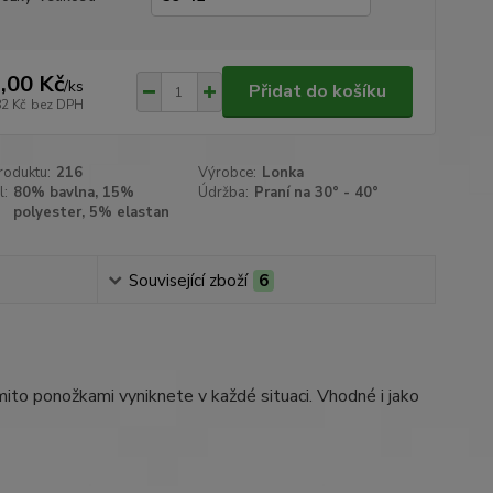
,00 Kč
/
ks
Přidat do košíku
82 Kč
bez DPH
roduktu:
216
Výrobce:
Lonka
l:
80% bavlna, 15%
Údržba:
Praní na 30° - 40°
polyester, 5% elastan
Související zboží
6
ito ponožkami vyniknete v každé situaci. Vhodné i jako