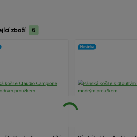
jící zboží
6
Novinka