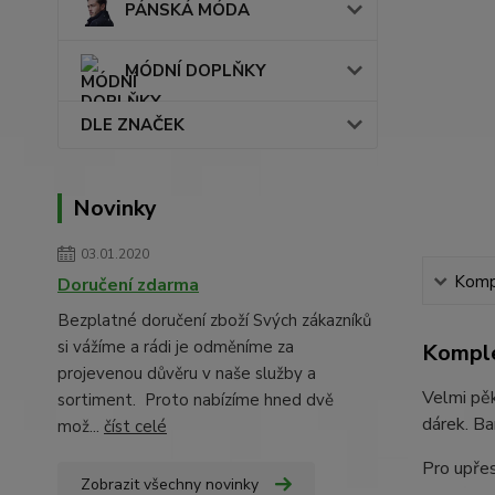
PÁNSKÁ MÓDA
MÓDNÍ DOPLŇKY
DLE ZNAČEK
Novinky
03.01.2020
Kompl
Doručení zdarma
Bezplatné doručení zboží Svých zákazníků
si vážíme a rádi je odměníme za
Komple
projevenou důvěru v naše služby a
Velmi pěk
sortiment. Proto nabízíme hned dvě
dárek. Ba
mož...
číst celé
Pro upřes
Zobrazit všechny novinky