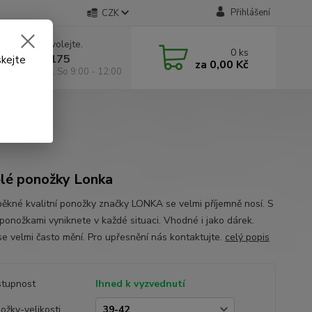
Přihlášení
CZK
 si rady? Zavolejte.
0
ks
 602 295 175
skejte
za
0,00 Kč
á 9:00 -18:00, So 9:00 - 12:00
lé ponožky Lonka
pěkné kvalitní ponožky značky LONKA se velmi příjemně nosí. S
 ponožkami vyniknete v každé situaci. Vhodné i jako dárek.
se velmi často mění. Pro upřesnění nás kontaktujte.
celý popis
tupnost
Ihned k vyzvednutí
ožky-velikosti