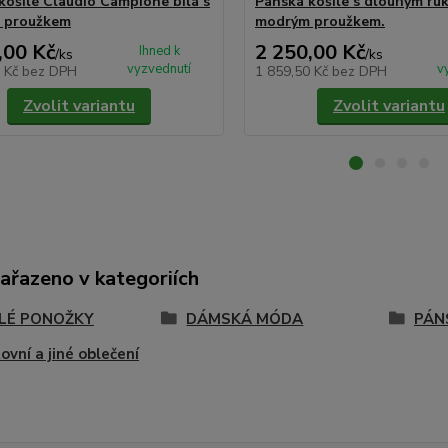
košile Claudio Campione bílá s
Pánská košile s dlouhým ru
 proužkem
modrým proužkem.
,00 Kč
2 250,00 Kč
Ihned k
/
ks
/
ks
vyzvednutí
v
5 Kč
bez DPH
1 859,50 Kč
bez DPH
Zvolit variantu
Zvolit variantu
zařazeno v kategoriích
LÉ PONOŽKY
DÁMSKÁ MÓDA
PÁN
ovní a jiné oblečení