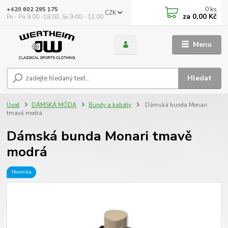
0
ks
+420 602 295 175
CZK
za
0,00 Kč
Po - Pá 9:00 -18:00, So 9:00 - 12:00
Menu
Hledat
Úvod
DÁMSKÁ MÓDA
Bundy a kabáty
Dámská bunda Monari
tmavě modrá
Dámská bunda Monari tmavě
modrá
Novinka