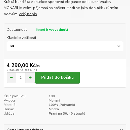
Krátká bundička z kolekce sportovní elegance od luxusní značky
MONARI je velmi příjemná na nošení. Hodí se jako doplněk k různým
oděvům.
celý popis
Dostupnost
Ihned k vyzvednutí
Klasické velikosti
4 290,00 Kč
/
ks
3 545,45 Kč
bez DPH
Přidat do košíku
Číslo produktu:
180
Výrobce:
Monari
Materiál:
100% ,Polyamid
Barva:
Modrá
Údržba:
Praní na 30, 40 stupňů