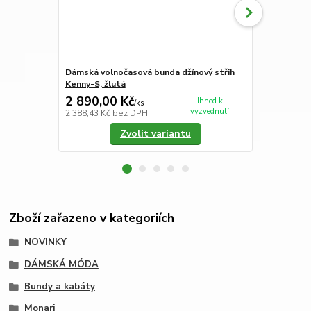
Dámská volnočasová bunda džínový střih
Dámský svet
Kenny-S, žlutá
2 890,00 Kč
2 890,00
Ihned k
/
ks
vyzvednutí
2 388,43 Kč
bez DPH
2 388,43 Kč
Zvolit variantu
Zboží zařazeno v kategoriích
NOVINKY
DÁMSKÁ MÓDA
Bundy a kabáty
Monari