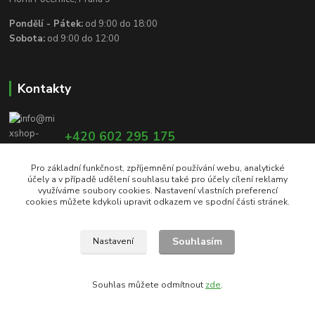
Pondělí - Pátek:
od 9:00 do 18:00
Sobota:
od 9:00 do 12:00
Kontakty
+420 602 295 175
Pro základní funkčnost, zpříjemnění používání webu, analytické
účely a v případě udělení souhlasu také pro účely cílení reklamy
info@mixshop-wertheim.cz
využíváme soubory cookies. Nastavení vlastních preferencí
cookies můžete kdykoli upravit odkazem ve spodní části stránek.
Souhlasím
Nastavení
Copyright © 2017 - 2021 | Wertheim Mixshop, s.r.o. | Všechna práva vyhrazena
Souhlas můžete odmítnout
zde
.
Vytvořeno na
Eshop-rychle.cz