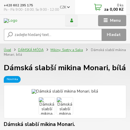
0
ks
+420 602 295 175
CZK
za
0,00 Kč
Po - Pá 9:00 -18:00, So 9:00 - 12:00
Menu
Hledat
Úvod
DÁMSKÁ MÓDA
Mikiny, Svetry a Saka
Dámská slabší mikina
Monari, bílá
Dámská slabší mikina Monari, bílá
Novinka
Dámská slabší mikina Monari.