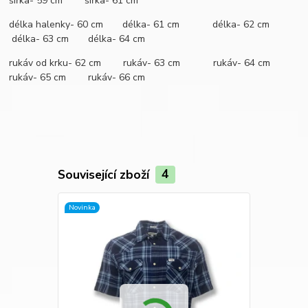
šířka- 59 cm šířka- 61 cm
délka halenky- 60 cm délka- 61 cm délka- 62 cm
délka- 63 cm délka- 64 cm
rukáv od krku- 62 cm rukáv- 63 cm rukáv- 64 cm
rukáv- 65 cm rukáv- 66 cm
Související zboží
4
Novinka
Novinka