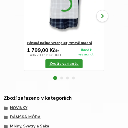
Pánská košile Wrangler, tmavě modrá
Dámská růžo
1 799,00 Kč
999,00 K
Ihned k
/
ks
vyzvednutí
1 486,78 Kč
bez DPH
825,62 Kč
be
Zvolit variantu
Zboží zařazeno v kategoriích
NOVINKY
DÁMSKÁ MÓDA
Mikiny, Svetry a Saka