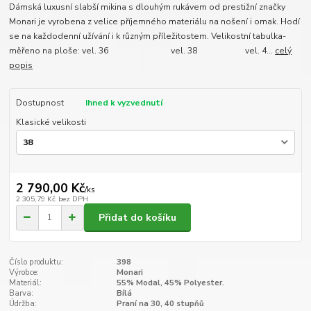
Dámská luxusní slabší mikina s dlouhým rukávem od prestižní značky
Monari je vyrobena z velice příjemného materiálu na nošení i omak. Hodí
se na každodenní užívání i k různým příležitostem. Velikostní tabulka-
měřeno na ploše: vel. 36 vel. 38 vel. 4...
celý
popis
Dostupnost
Ihned k vyzvednutí
Klasické velikosti
2 790,00 Kč
/
ks
2 305,79 Kč
bez DPH
Přidat do košíku
Číslo produktu:
398
Výrobce:
Monari
Materiál:
55% Modal, 45% Polyester.
Barva:
Bílá
Údržba:
Praní na 30, 40 stupňů