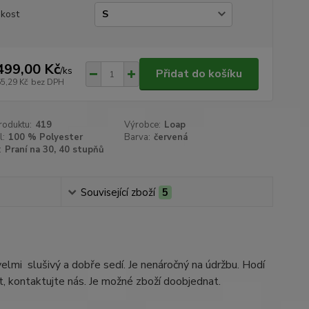
ikost
499,00 Kč
/
ks
Přidat do košíku
65,29 Kč
bez DPH
roduktu:
419
Výrobce:
Loap
l:
100 % Polyester
Barva:
červená
:
Praní na 30, 40 stupňů
Související zboží
5
lmi slušivý a dobře sedí. Je nenáročný na údržbu. Hodí
t, kontaktujte nás. Je možné zboží doobjednat.