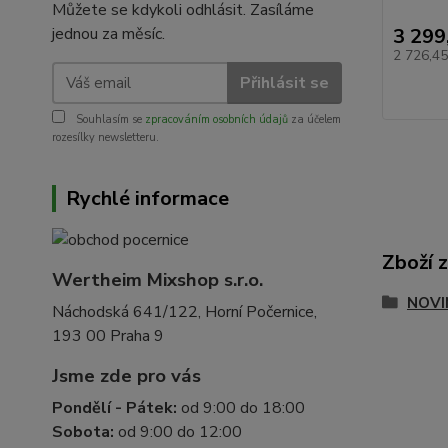
Můžete se kdykoli odhlásit. Zasíláme
jednou za měsíc.
3 299
2 726,4
Přihlásit se
Souhlasím se
zpracováním osobních údajů
za účelem
rozesílky newsletteru.
Rychlé informace
Zboží 
Wertheim Mixshop s.r.o.
NOVI
Náchodská 641/122, Horní Počernice,
193 00 Praha 9
Jsme zde pro vás
Pondělí - Pátek:
od 9:00 do 18:00
Sobota:
od 9:00 do 12:00