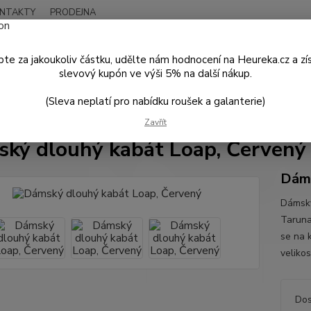
NTAKTY
PRODEJNA
Nevíte
Hledat
+420
te za jakoukoliv částku, udělte nám hodnocení na Heureka.cz a zí
Po - P
slevový kupón ve výši 5% na další nákup.
(Sleva neplatí pro nabídku roušek a galanterie)
DÁMSKÁ MÓDA
Bundy a kabáty
Dámský dlouhý kabát Loap, Červen
Zavřít
ký dlouhý kabát Loap, Červený
Dáms
Dámský
Taruna
se na 
veliko
Dos