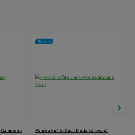
Novinka
No
o Campione
Pánská košile Casa Moda károvaná
Dá