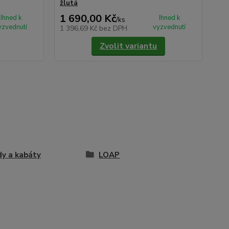
žlutá
stř
1 690,00 Kč
2 
Ihned k
Ihned k
/
ks
yzvednutí
vyzvednutí
1 396,69 Kč
bez DPH
2 3
Zvolit variantu
y a kabáty
LOAP