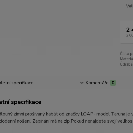
Vel
2 
2 0
Číslo p
Materiá
Údržba
etní specifikace
Komentáře
0
tní specifikace
ouhý zimní prošívaný kabát od značky LOAP- model Taruna je ve
dodenní nošení. Zapínání má na zip.Pokud nenajdete svojí velikos