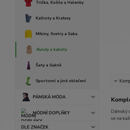
Trička, Košile a Halenky
Kalhoty a Kraťasy
Mikiny, Svetry a Saka
Bundy a kabáty
Šaty a Sukně
Sportovní a jiné oblečení
Kompl
PÁNSKÁ MÓDA
Komple
Dámský dl
MÓDNÍ DOPLŇKY
se na kaž
DLE ZNAČEK