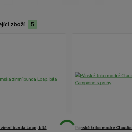
jící zboží
5
zimní bunda Loap, bílá
Pánské triko modré Claudi