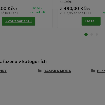
s pruhy
,00 Kč
2 490,00 Kč
Ihned k
/
ks
/
ks
vyzvednutí
v
5 Kč
bez DPH
2 057,85 Kč
bez DPH
Zvolit variantu
Detail
zařazeno v kategoriích
NKY
DÁMSKÁ MÓDA
Bund