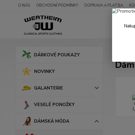
O NÁS
OBCHODNÍ PODMÍNKY
DOPRAVA A PLATBA
KO
Nakup
Úvod
DÁRKOVÉ POUKAZY
Dáms
NOVINKY
GALANTERIE
VESELÉ PONOŽKY
DÁMSKÁ MÓDA