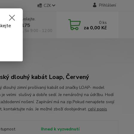
Přihlášení
CZK
 si rady? Zavolejte.
0
ks
 602 295 175
skejte
za
0,00 Kč
á 9:00 -18:00, So 9:00 - 12:00
ý
ký dlouhý kabát Loap, Červený
 dlouhý zimní prošívaný kabát od značky LOAP- model
 je velmi slušivý a dobře sedí. Je nenáročný na údržbu. Hodí
každodenní nošení. Zapínání má na zip.Pokud nenajdete svojí
st, kontaktujte nás. Je možné zboží doobjednat.
celý popis
tupnost
Ihned k vyzvednutí