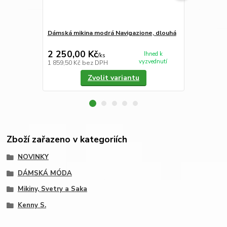
Dámská mikina modrá Navigazione, dlouhá
Dámská miki
2 250,00 Kč
2 390,00
Ihned k
/
ks
vyzvednutí
1 859,50 Kč
bez DPH
1 975,21 Kč
Zvolit variantu
Zboží zařazeno v kategoriích
NOVINKY
DÁMSKÁ MÓDA
Mikiny, Svetry a Saka
Kenny S.