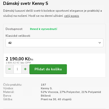
Dámský svetr Kenny S
Dámský luxusní delší svetr k kolekce sportovní elegance je praktický a
slušivý na nošení. Hodí se na denní užívání.
celý popis
Dostupnost
Ihned k vyzvednutí
Klasické velikosti
2 190,00 Kč
/
ks
1 809,92 Kč
bez DPH
Přidat do košíku
Číslo produktu:
197
Výrobce:
Kenny S.
Materiál:
52% Viscoza, 27% Polyester, 21% Polyamid
Barva:
Béžová
Údržba:
Praní na 30, 40 stupńů