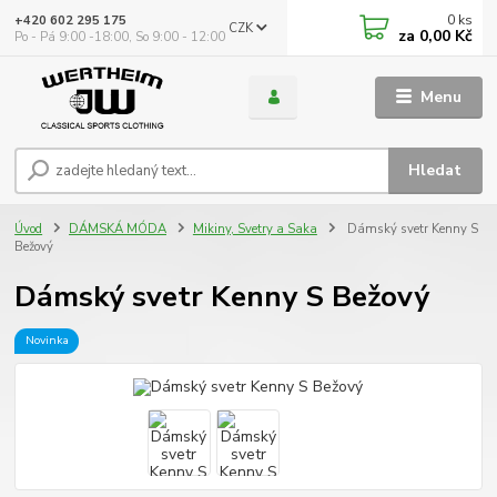
0
ks
+420 602 295 175
CZK
za
0,00 Kč
Po - Pá 9:00 -18:00, So 9:00 - 12:00
Menu
Hledat
Úvod
DÁMSKÁ MÓDA
Mikiny, Svetry a Saka
Dámský svetr Kenny S
Bežový
Dámský svetr Kenny S Bežový
Novinka