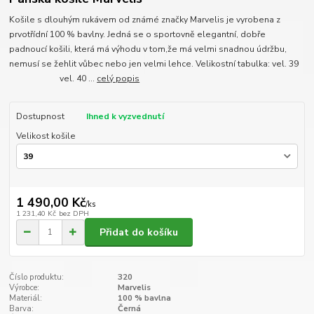
Košile s dlouhým rukávem od známé značky Marvelis je vyrobena z
prvotřídní 100 % bavlny. Jedná se o sportovně elegantní, dobře
padnoucí košili, která má výhodu v tom,že má velmi snadnou údržbu,
nemusí se žehlit vůbec nebo jen velmi lehce. Velikostní tabulka: vel. 39
vel. 40 ...
celý popis
Dostupnost
Ihned k vyzvednutí
Velikost košile
1 490,00 Kč
/
ks
1 231,40 Kč
bez DPH
Přidat do košíku
Číslo produktu:
320
Výrobce:
Marvelis
Materiál:
100 % bavlna
Barva:
Černá