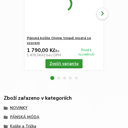
Pánská košile Olymp tmavě modrá se
Dámské funk
vzorem
1 790,00 Kč
1 150,00
Ihned k
/
ks
vyzvednutí
1 479,34 Kč
bez DPH
950,41 Kč
be
Zvolit variantu
Zboží zařazeno v kategoriích
NOVINKY
PÁNSKÁ MÓDA
Košile a Trička