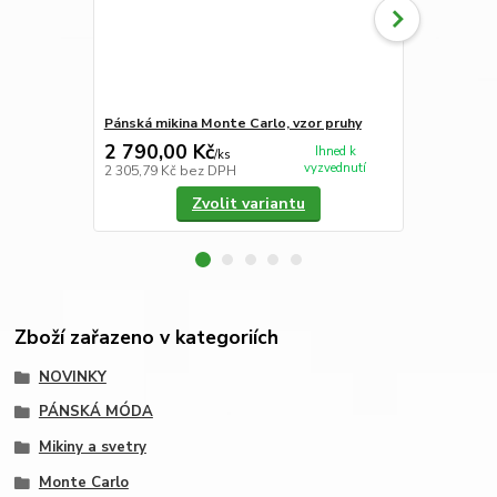
Pánská mikina Monte Carlo, vzor pruhy
Dámský svet
2 790,00 Kč
1 750,00
Ihned k
/
ks
vyzvednutí
2 305,79 Kč
bez DPH
1 446,28 Kč
Zvolit variantu
Zboží zařazeno v kategoriích
NOVINKY
PÁNSKÁ MÓDA
Mikiny a svetry
Monte Carlo