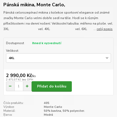
Pánská mikina, Monte Carlo,
Pánská celorozepínací mikina z kolekce sportovní elegance od známé
značky Monte Carlo velmi dobře sedí na těle. Hodí se k různým
příležitostem i na denní nošení. Velikostní tabulka: měřeno na ploše. vel.
3XL vel. 4XL vel. 6XL ...
celý popis
Dostupnost
Ihned k vyzvednutí
Velikost
2 990,00 Kč
/
ks
2 471,07 Kč
bez DPH
Přidat do košíku
Číslo produktu:
405
Výrobce:
Monte Carlo
Materiál:
50% bavlna, 50% polyester.
Barva:
Modrá