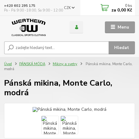
0
ks
+420 602 295 175
CZK
za
0,00 Kč
Po - Pá 9:00 -18:00, So 9:00 - 12:00
Menu
Hledat
Úvod
PÁNSKÁ MÓDA
Mikiny a svetry
Pánská mikina, Monte Carlo,
modrá
Pánská mikina, Monte Carlo,
modrá