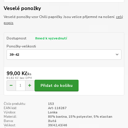
Veselé ponožky
Veselé ponožky vzor Chilli papričky. Jsou velice příjemné na nošení.
celý
popis
Dostupnost
Ihned k vyzvednutí
Ponožky-velikosti
99,00 Kč
/
ks
81,82 Kč
bez DPH
Přidat do košíku
Číslo produktu:
153
EAN kód:
Art-116267
Výrobce:
Lonka
Materiál:
80% bavlna, 15% polyester, 5% elastan
Barva:
žlutá
Velikost:
39/42,43/46