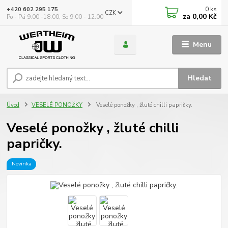
0
ks
+420 602 295 175
CZK
za
0,00 Kč
Po - Pá 9:00 -18:00, So 9:00 - 12:00
Menu
Hledat
Úvod
VESELÉ PONOŽKY
Veselé ponožky , žluté chilli papričky.
Veselé ponožky , žluté chilli
papričky.
Novinka