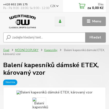
0
ks
+420 602 295 175
CZK
za
0,00 Kč
Po - Pá 9:00 -18:00, So 9:00 - 12:00
Menu
Hledat
Úvod
MÓDNÍ DOPLŇKY
Kapesníky
Balení kapesníků dámské ETEX,
károvaný vzor
Balení kapesníků dámské ETEX,
károvaný vzor
Novinka