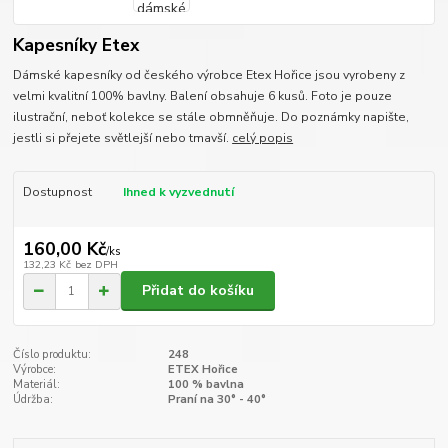
Kapesníky Etex
Dámské kapesníky od českého výrobce Etex Hořice jsou vyrobeny z
velmi kvalitní 100% bavlny. Balení obsahuje 6 kusů. Foto je pouze
ilustrační, neboť kolekce se stále obmněňuje. Do poznámky napište,
jestli si přejete světlejší nebo tmavší.
celý popis
Dostupnost
Ihned k vyzvednutí
160,00 Kč
/
ks
132,23 Kč
bez DPH
Přidat do košíku
Číslo produktu:
248
Výrobce:
ETEX Hořice
Materiál:
100 % bavlna
Údržba:
Praní na 30° - 40°