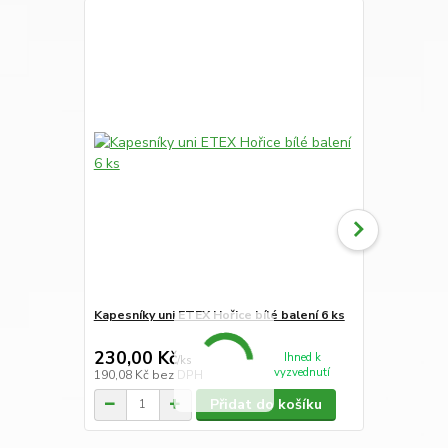
Kapesníky uni ETEX Hořice bílé balení 6 ks
Kapesníky p
kusů
230,00 Kč
230,00 K
Ihned k
/
ks
vyzvednutí
190,08 Kč
bez DPH
190,08 Kč
be
Přidat do košíku